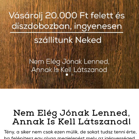
Nem Elég Jónak Lenned,
Annak Is Kell Látszanod!
Tény, a siker nem csak ezen múlik, de sokat tudsz tenni érte,
ha felépítesz egy olyan megjelenést mely az igényességed