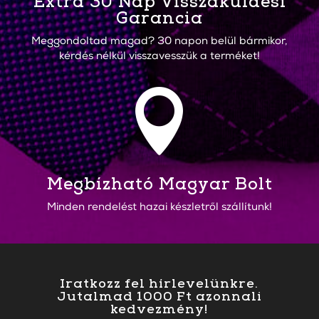
Extra 30 Nap Visszaküldési
Garancia
Meggondoltad magad? 30 napon belül bármikor,
kérdés nélkül visszavesszük a terméket!

Megbízható Magyar Bolt
Minden rendelést hazai készletről szállítunk!
Iratkozz fel hírlevelünkre.
Jutalmad 1000 Ft azonnali
kedvezmény!