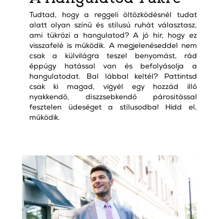
Tudtad, hogy a reggeli öltözködésnél tudat
alatt olyan színű és stílusú ruhát választasz,
ami tükrözi a hangulatod? A jó hír, hogy ez
visszafelé is működik. A megjelenéseddel nem
csak a külvilágra teszel benyomást, rád
éppúgy hatással van és befolyásolja a
hangulatodat. Bal lábbal keltél? Pattintsd
csak ki magad, vigyél egy hozzád illő
nyakkendő, díszzsebkendő párosítással
fesztelen üdeséget a stílusodba! Hidd el,
működik.