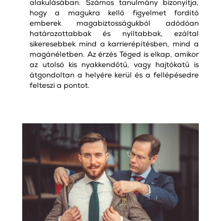
alakulásában. Számos tanulmány bizonyítja,
hogy a magukra kellő figyelmet fordító
emberek magabiztosságukból adódóan
határozottabbak és nyíltabbak, ezáltal
sikeresebbek mind a karrierépítésben, mind a
magánéletben. Az érzés Téged is elkap, amikor
az utolsó kis nyakkendőtű, vagy hajtókatű is
átgondoltan a helyére kerül és a fellépésedre
felteszi a pontot.