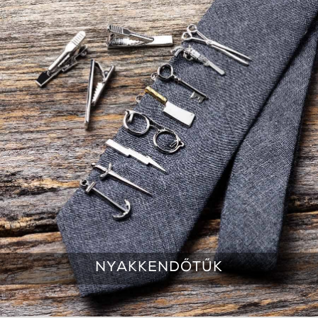
NYAKKENDŐTŰK