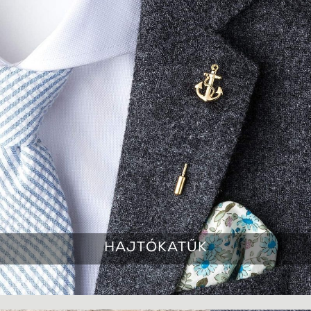
HAJTÓKATŰK