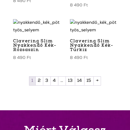
8 490
Ft
8 490
Ft
Clavering Slim
Clavering Slim
Nyakkendő Kék-
Nyakkendő Kék-
Rózsaszín
Türkiz
8 490
Ft
8 490
Ft
1
2
3
4
…
13
14
15
→