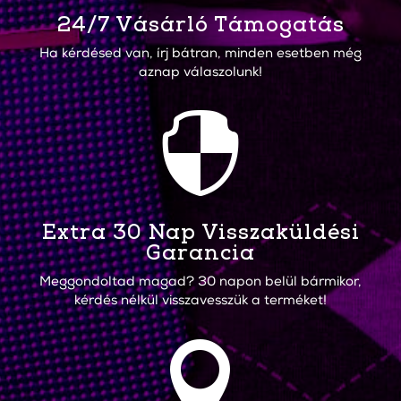
24/7 Vásárló Támogatás
Ha kérdésed van, írj bátran, minden esetben még
aznap válaszolunk!

Extra 30 Nap Visszaküldési
Garancia
Meggondoltad magad? 30 napon belül bármikor,
kérdés nélkül visszavesszük a terméket!
