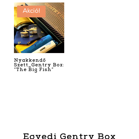
Akció!
Nyakkendő
Szett_Gentry Box:
“The Big Fish”
3 990
Ft
–
15 990
Ft
Egyedi Gentry Box