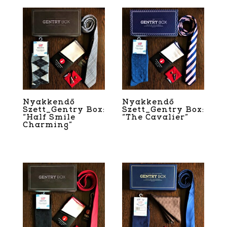
Nyakkendő
Nyakkendő
Szett_Gentry Box:
Szett_Gentry Box:
“Half Smile
“The Cavalier”
Charming”
3 990
Ft
–
8 490
Ft
3 990
Ft
–
7 490
Ft