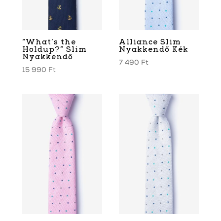
“What’s the
Alliance Slim
Holdup?” Slim
Nyakkendő Kék
Nyakkendő
7 490
Ft
15 990
Ft