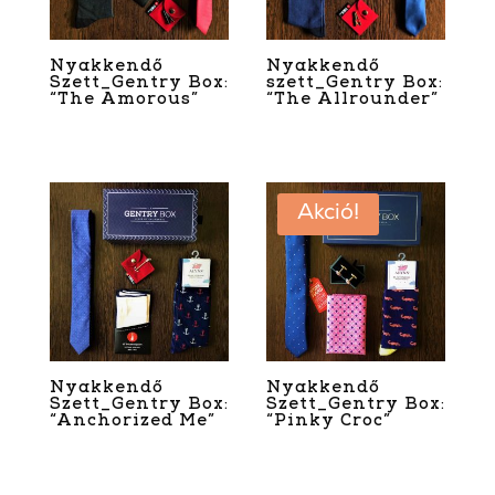
Nyakkendő
Nyakkendő
Szett_Gentry Box:
szett_Gentry Box:
“The Amorous”
“The Allrounder”
3 990
Ft
–
8 490
Ft
3 990
Ft
–
7 490
Ft
Akció!
Nyakkendő
Nyakkendő
Szett_Gentry Box:
Szett_Gentry Box:
“Anchorized Me”
“Pinky Croc”
3 990
Ft
–
7 490
Ft
3 990
Ft
–
8 490
Ft