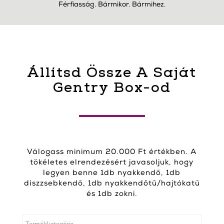
Férfiasság. Bármikor. Bármihez.
Állítsd Össze A Saját
Gentry Box-od
Válogass minimum 20.000 Ft értékben. A
tökéletes elrendezésért javasoljuk, hogy
legyen benne 1db nyakkendő, 1db
díszzsebkendő, 1db nyakkendőtű/hajtókatű
és 1db zokni.