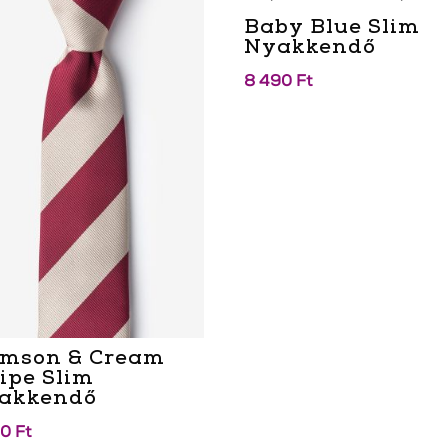
Baby Blue Slim
Nyakkendő
8 490
Ft
imson & Cream
ripe Slim
akkendő
90
Ft