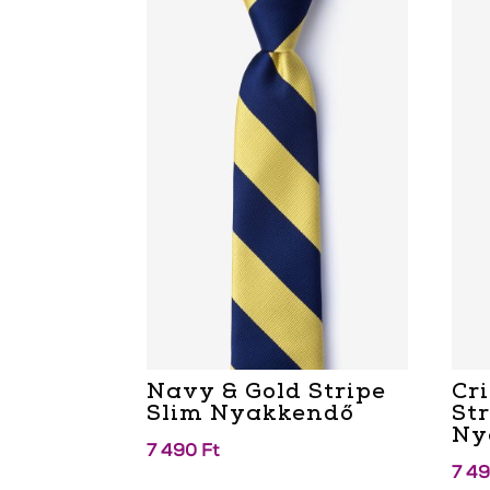
Navy & Gold Stripe
Cr
Slim Nyakkendő
St
Ny
7 490
Ft
7 4