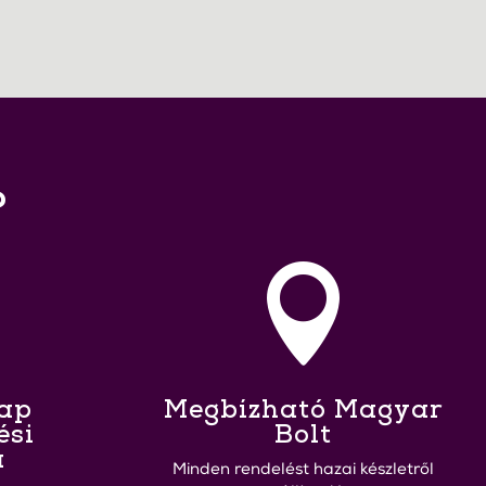
?

Nap
Megbízható Magyar
ési
Bolt
a
Minden rendelést hazai készletről