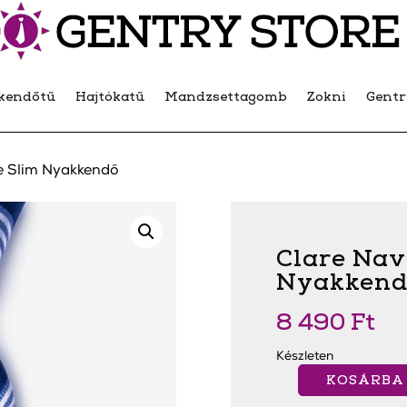
kendőtű
Hajtókatű
Mandzsettagomb
Zokni
Gent
e Slim Nyakkendő
Clare Nav
Nyakkend
8 490
Ft
Készleten
KOSÁRBA
Clare
Navy