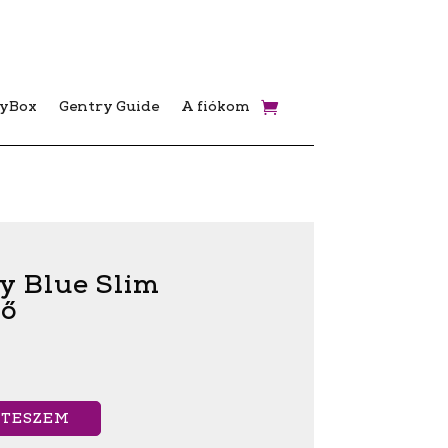
ryBox
Gentry Guide
A fiókom
y Blue Slim
ő
 TESZEM