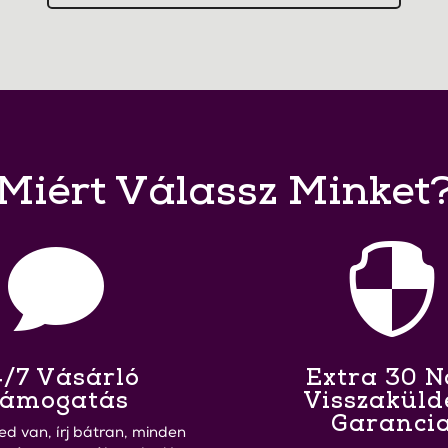
Miért Válassz Minket


/7 Vásárló
Extra 30 
ámogatás
Visszaküld
Garanci
ed van, írj bátran, minden