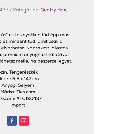
437
Kategóriák:
Gentry Box
,
árós” csíkos nyakkendőd épp most
 és mindent tud, amit csak a
elvárhatsz. Naprakész, divatos
és prémium anyaghasználatával
őhetsz mellé, ha beszerzel egyet.
Szín: Tengerészkék
éret: 5,5 x 147 cm
Anyag: Selyem
Márka: Ties.com
kkszám: #TC190437
Import