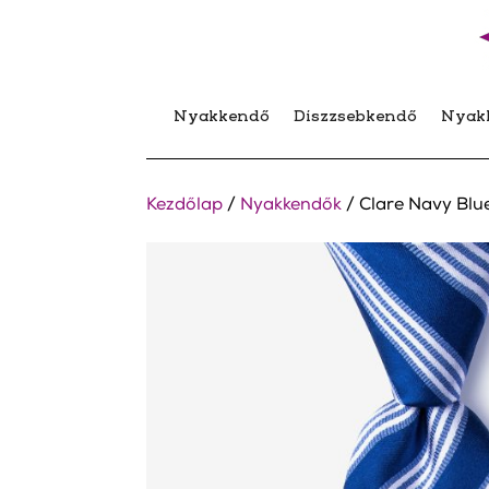
Nyakkendő
Díszzsebkendő
Nyak
Kezdőlap
/
Nyakkendők
/ Clare Navy Blu