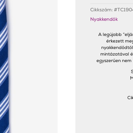
Blue
Slim
Cikkszám:
#TC190
Nyakkendő
mennyiség
Nyakkendők
A legújabb “elj
érkezett meg
nyakkendődtől 
mintázatával 
egyszerűen nem l
M
Ci