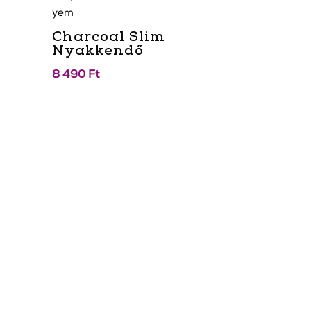
Charcoal Slim
Nyakkendő
8 490
Ft