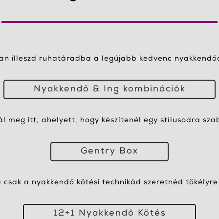
yan illeszd ruhatáradba a legújabb kedvenc nyakkendőd
Nyakkendő & Ing kombinációk
nál meg itt, ahelyett, hogy készítenél egy stílusodra sza
Gentry Box
csak a nyakkendő kötési technikád szeretnéd tökélyre 
12+1 Nyakkendő Kötés