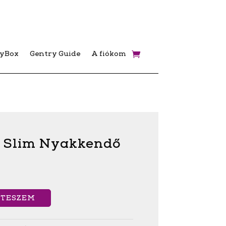
ryBox
Gentry Guide
A fiókom
 Slim Nyakkendő
 TESZEM