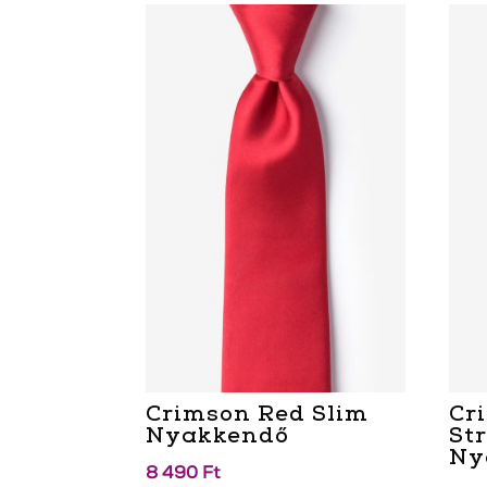
Crimson Red Slim
Cr
Nyakkendő
St
Ny
8 490
Ft