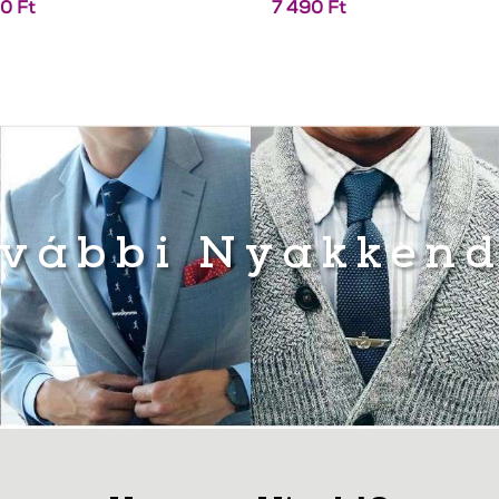
90
Ft
7 490
Ft
vábbi Nyakken