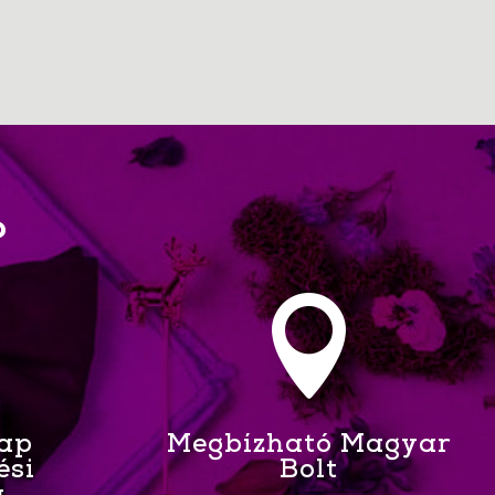
?

Nap
Megbízható Magyar
ési
Bolt
a