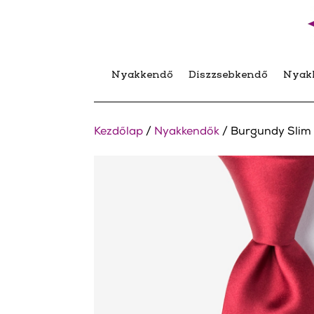
Nyakkendő
Díszzsebkendő
Nyak
Kezdőlap
/
Nyakkendők
/ Burgundy Slim