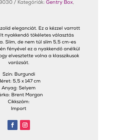
9030
Kategóriák:
Gentry Box
,
olid eleganciát. Ez a kézzel varrott
lt nyakkendő tökéletes választás
. Slim, de nem túl slim 5,5 cm-es
tén fényével ez a nyakkendő anélkül
ogy elvesztette volna a klasszikusok
varázsát.
Szín: Burgundi
éret: 5,5 x 147 cm
Anyag: Selyem
rka: Brent Morgan
Cikkszám:
Import