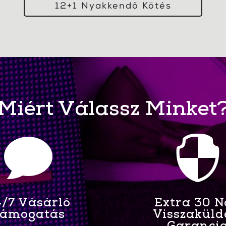
12+1 Nyakkendő Kötés
Miért Válassz Minket


/7 Vásárló
Extra 30 
ámogatás
Visszaküld
Garanci