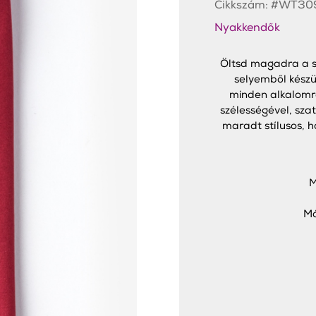
Cikkszám:
#WT30
Nyakkendők
Öltsd magadra a sz
selyemből készü
minden alkalomra
szélességével, sza
maradt stílusos, h
M
Má