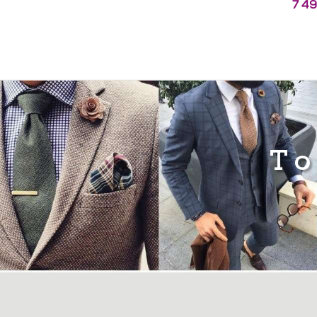
7 4
To