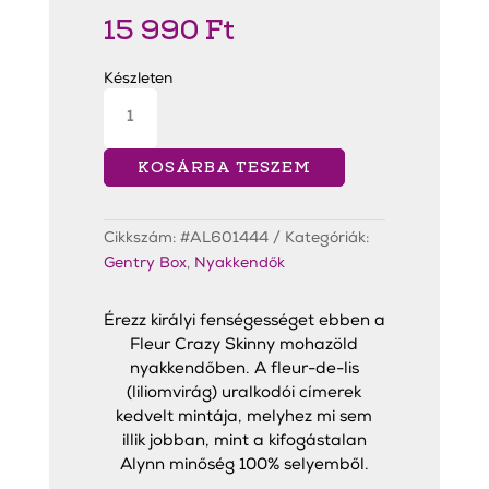
15 990
Ft
Készleten
Fleur
Crazy
Slim
Nyakkendő
mennyiség
KOSÁRBA TESZEM
Cikkszám:
#AL601444
Kategóriák:
Gentry Box
,
Nyakkendők
Érezz királyi fenségességet ebben a
Fleur Crazy Skinny mohazöld
nyakkendőben. A fleur-de-lis
(liliomvirág) uralkodói címerek
kedvelt mintája, melyhez mi sem
illik jobban, mint a kifogástalan
Alynn minőség 100% selyemből.