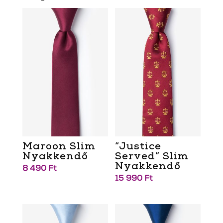
Maroon Slim
“Justice
Nyakkendő
Served” Slim
Nyakkendő
8 490
Ft
15 990
Ft