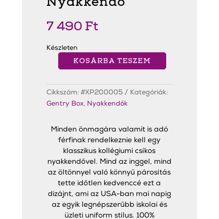
Nyakkendő
7 490
Ft
Készleten
KOSÁRBA TESZEM
Red
&
Black
Stripe
Cikkszám:
#XP200005
Kategóriák:
Slim
Nyakkendő
Gentry Box
,
Nyakkendők
mennyiség
Minden önmagára valamit is adó
férfinak rendelkeznie kell egy
klasszikus kollégiumi csíkos
nyakkendővel. Mind az inggel, mind
az öltönnyel való könnyű párosítás
tette időtlen kedvenccé ezt a
dizájnt, ami az USA-ban mai napig
az egyik legnépszerűbb iskolai és
üzleti uniform stílus. 100%