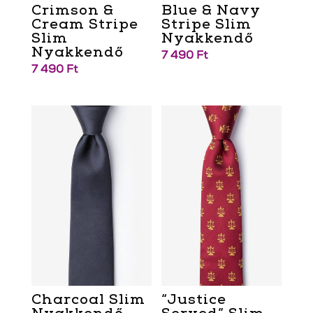
Crimson &
Blue & Navy
Cream Stripe
Stripe Slim
Slim
Nyakkendő
Nyakkendő
7 490
Ft
7 490
Ft
Charcoal Slim
“Justice