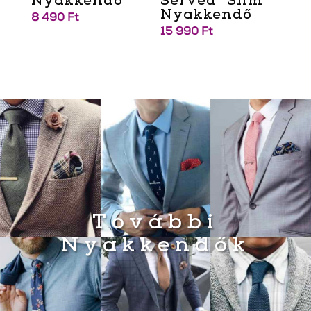
Nyakkendő
Served” Slim
Nyakkendő
8 490
Ft
15 990
Ft
További
Nyakkendők