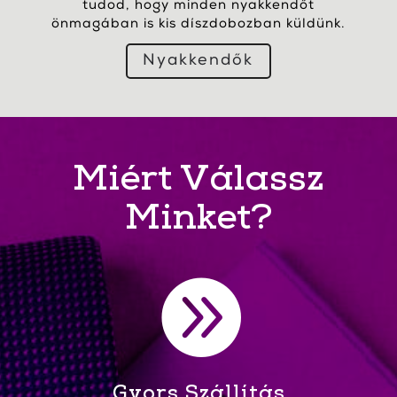
tudod, hogy minden nyakkendőt
önmagában is kis díszdobozban küldünk.
Nyakkendők
Miért Válassz
Minket?

Gyors Szállítás