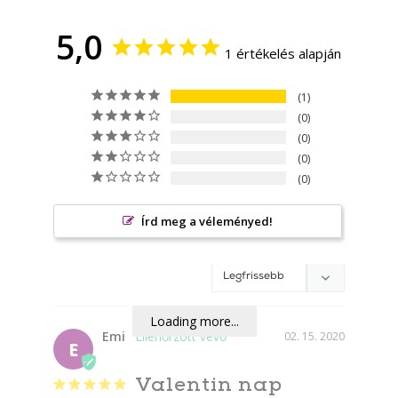
5,0
1 értékelés alapján
1
0
0
0
0
Írd meg a véleményed!
Loading more...
Emi
02. 15. 2020
E
Valentin nap