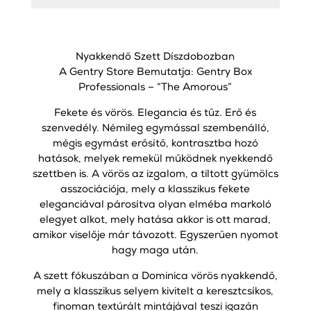
Nyakkendő Szett Díszdobozban
A Gentry Store Bemutatja: Gentry Box
Professionals – “The Amorous”
Fekete és vörös. Elegancia és tűz. Erő és
szenvedély. Némileg egymással szembenálló,
mégis egymást erősítő, kontrasztba hozó
hatások, melyek remekül működnek nyekkendő
szettben is. A vörös az izgalom, a tiltott gyümölcs
asszociációja, mely a klasszikus fekete
eleganciával párosítva olyan elméba markoló
elegyet alkot, mely hatása akkor is ott marad,
amikor viselője már távozott. Egyszerűen nyomot
hagy maga után.
A szett fókuszában a Dominica vörös nyakkendő,
mely a klasszikus selyem kivitelt a keresztcsíkos,
finoman textúrált mintájával teszi igazán