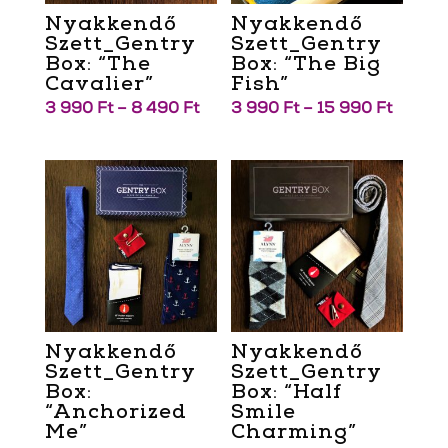
Nyakkendő
Nyakkendő
Szett_Gentry
Szett_Gentry
Box: “The
Box: “The Big
Cavalier”
Fish”
3 990
Ft
–
8 490
Ft
3 990
Ft
–
15 990
Ft
Nyakkendő
Nyakkendő
Szett_Gentry
Szett_Gentry
Box:
Box: “Half
“Anchorized
Smile
Me”
Charming”