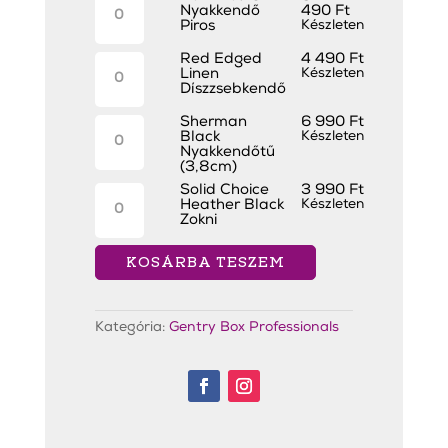
Slim
Nyakkendő
490
Ft
Nyakkendő
Piros
Készleten
Piros
mennyiség
Red
Red Edged
4 490
Ft
Edged
Linen
Készleten
Linen
Díszzsebkendő
Díszzsebkendő
mennyiség
Sherman
Sherman
6 990
Ft
Black
Black
Készleten
Nyakkendőtű
Nyakkendőtű
(3,8cm)
(3,8cm)
mennyiség
Solid
Solid Choice
3 990
Ft
Choice
Heather Black
Készleten
Heather
Zokni
Black
Zokni
KOSÁRBA TESZEM
mennyiség
Kategória:
Gentry Box Professionals