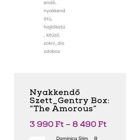
Nyakkendő
Szett_Gentry Box:
“The Amorous”
3 990
Ft
–
8 490
Ft
Dominica
Dominica Slim
8