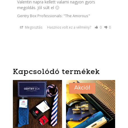
Valentin napra kellett valami nagyon gyors 
megoldás. Jól sült el 🙂
Gentry Box Professionals: "The Amorous"
Megosztás
Hasznos volt ez a vélmény?
0
0
Kapcsolódó termékek
Akció!