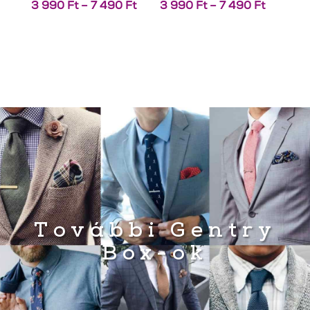
3 990
Ft
–
7 490
Ft
3 990
Ft
–
7 490
Ft
További Gentry
Box-ok