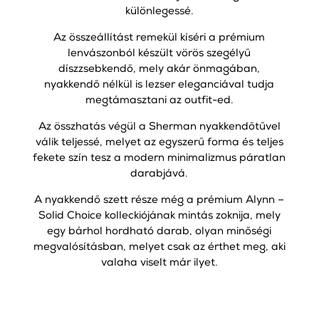
különlegessé.
Az összeállítást remekül kíséri a prémium
lenvászonból készült vörös szegélyű
díszzsebkendő, mely akár önmagában,
nyakkendő nélkül is lezser eleganciával tudja
megtámasztani az outfit-ed.
Az összhatás végül a Sherman nyakkendőtűvel
válik teljessé, melyet az egyszerű forma és teljes
fekete szín tesz a modern minimalizmus páratlan
darabjává.
A nyakkendő szett része még a prémium Alynn –
Solid Choice kolleckiójának mintás zoknija, mely
egy bárhol hordható darab, olyan minőségi
megvalósításban, melyet csak az érthet meg, aki
valaha viselt már ilyet.