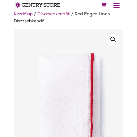
Kezdőlap
/
Díszzsebkendők
/ Red Edged Linen
Díszzsebkendő