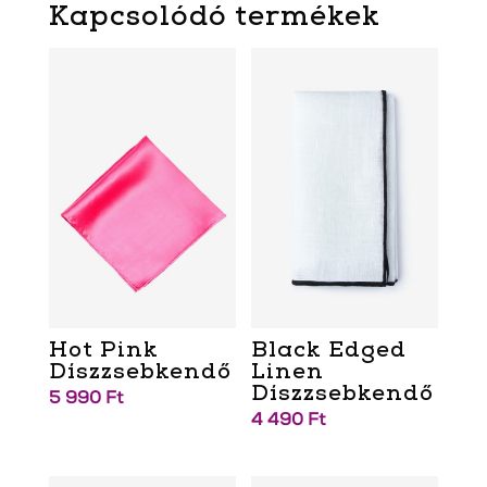
Kapcsolódó termékek
Hot Pink
Black Edged
Díszzsebkendő
Linen
Díszzsebkendő
5 990
Ft
4 490
Ft