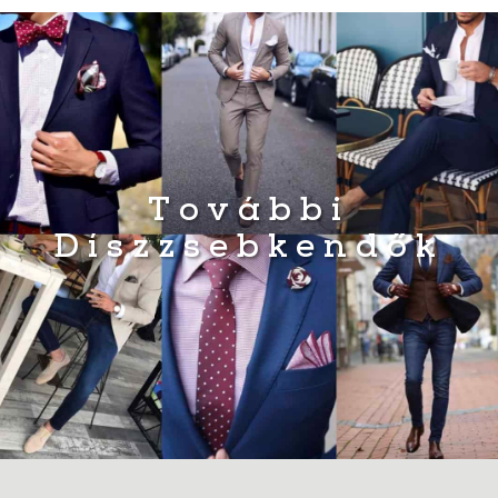
További
Díszzsebkendők