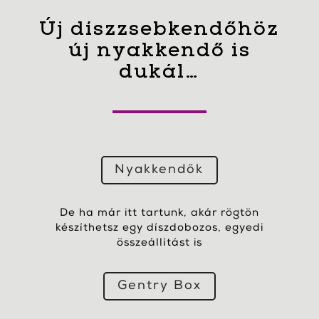
Új díszzsebkendőhöz
új nyakkendő is
dukál…
Nyakkendők
De ha már itt tartunk, akár rögtön
készíthetsz egy díszdobozos, egyedi
összeállítást is
Gentry Box