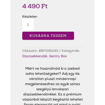
4 490
Ft
Készleten
Red
Edged
Linen
Díszzsebkendő
mennyiség
KOSÁRBA TESZEM
Cikkszám:
#BP106043
Kategóriák:
Díszzsebkendők
,
Gentry Box
Miért ne használnád ki a zsebed
adta lehetőségeket? Adj egy kis
váratlan pluszt mindennapi
megjelenésedhez az egyik színes
szegélyű lenvászon
díszzsebkendőnkkel. Ez a prémium
vászonból készült kiegészítő lehellet
finom eleganciát ad mind a nyári,