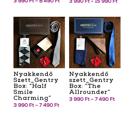
3 990
Ft
–
8 490
Ft
3 990
Ft
–
15 990
Ft
Nyakkendő
Nyakkendő
Szett_Gentry
szett_Gentry
Box: “Half
Box: “The
Smile
Allrounder”
Charming”
3 990
Ft
–
7 490
Ft
3 990
Ft
–
7 490
Ft