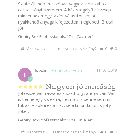
Szinte állandóan zakóban vagyok, de inkább a 
casual irányt szeretem. A kék szegélyű díszzsepi 
mindenhez megy, azért választottam. A 
nyakkendő anyaga kifejezetten meglepett. Brutál 
jó!
Gentry Box Professionals: "The Cavalier"
Megosztás
Hasznos volt ez a vélmény?
0
0
István
11. 05. 2019
I
Nagyon jó minőség
Jól össze van rakva ez a szett úgy, ahogy van. Van 
is benne egy kis extra, de nincs is benne semmi 
túlzás. A zokni és a díszzsepi külön-külön is jolly 
joker.
Gentry Box Professionals: "The Cavalier"
Megosztás
Hasznos volt ez a vélmény?
0
0