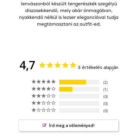
lenvászonból készült tengerészkék szegélyű
díszzsebkendő, mely akár önmagában,
nyakkendő nélkül is lezser eleganciával tudja
megtámasztani az outfit-ed.
4,7
3 értékelés alapján
2
1
0
0
0
Írd meg a véleményed!