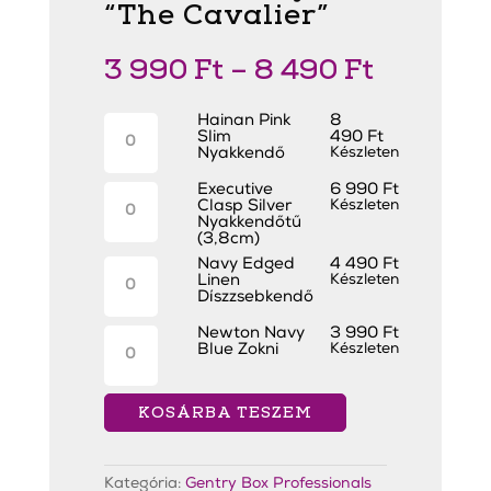
“The Cavalier”
3 990
Ft
–
8 490
Ft
Hainan
Hainan Pink
8
Pink
Slim
490
Ft
Slim
Nyakkendő
Készleten
Nyakkendő
mennyiség
Executive
Executive
6 990
Ft
Clasp
Clasp Silver
Készleten
Silver
Nyakkendőtű
Nyakkendőtű
(3,8cm)
(3,8cm)
Navy
Navy Edged
4 490
Ft
mennyiség
Edged
Linen
Készleten
Linen
Díszzsebkendő
Díszzsebkendő
mennyiség
Newton
Newton Navy
3 990
Ft
Navy
Blue Zokni
Készleten
Blue
Zokni
mennyiség
KOSÁRBA TESZEM
Kategória:
Gentry Box Professionals