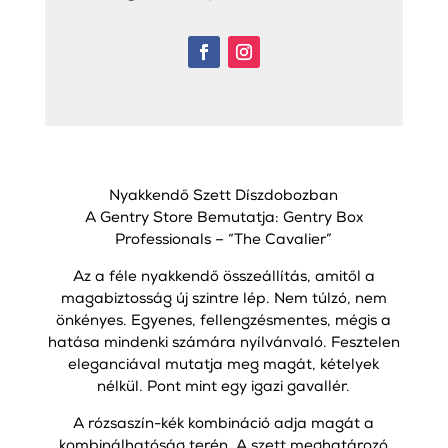
Nyakkendő Szett Díszdobozban
A Gentry Store Bemutatja: Gentry Box
Professionals – “The Cavalier”
Az a féle nyakkendő összeállítás, amitől a
magabiztosság új szintre lép. Nem túlzó, nem
önkényes. Egyenes, fellengzésmentes, mégis a
hatása mindenki számára nyílvánvaló. Fesztelen
eleganciával mutatja meg magát, kételyek
nélkül. Pont mint egy igazi gavallér.
A rózsaszín-kék kombináció adja magát a
kombinálhatóság terén. A szett meghatározó