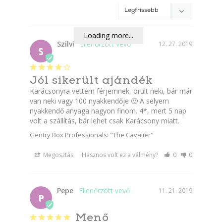
Loading more...
Szilvi
12. 27. 2019
S
Jól sikerült ajándék
Karácsonyra vettem férjemnek, örült neki, bár már 
van neki vagy 100 nyakkendője 🙂 A selyem 
nyakkendő anyaga nagyon finom. 4*, mert 5 nap 
volt a szállítás, bár lehet csak Karácsony miatt.
Gentry Box Professionals: "The Cavalier"
Megosztás
Hasznos volt ez a vélmény?
0
0
Pepe
11. 21. 2019
P
Menő