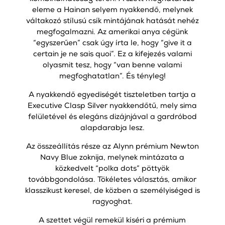
eleme a Hainan selyem nyakkendő, melynek
váltakozó stílusú csík mintájának hatását nehéz
megfogalmazni. Az amerikai anya cégünk
“egyszerűen” csak úgy írta le, hogy “give it a
certain je ne sais quoi”. Ez a kifejezés valami
olyasmit tesz, hogy “van benne valami
megfoghatatlan”. És tényleg!
A nyakkendő egyediségét tiszteletben tartja a
Executive Clasp Silver nyakkendőtű, mely sima
felületével és elegáns dizájnjával a gardróbod
alapdarabja lesz.
Az összeállítás része az Alynn prémium Newton
Navy Blue zoknija, melynek mintázata a
közkedvelt “polka dots” pöttyök
továbbgondolása. Tökéletes választás, amikor
klasszikust keresel, de közben a személyiséged is
ragyoghat.
A szettet végül remekül kíséri a prémium