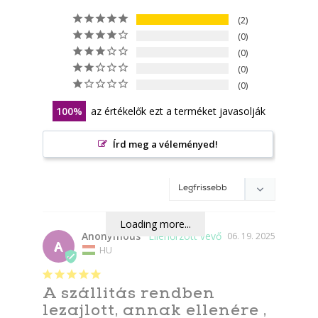
2
0
0
0
0
100
az értékelők ezt a terméket javasolják
Írd meg a véleményed!
Loading more...
Anonymous
06. 19. 2025
A
HU
A szállitás rendben
lezajlott, annak ellenére ,