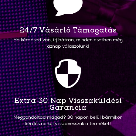

24/7 Vásárló Támogatás
Ha kérdésed van, írj bátran, minden esetben még
aznap válaszolunk!

Extra 30 Nap Visszaküldési
Garancia
Meggondoltad magad? 30 napon belül bármikor,
kérdés nélkül visszavesszük a terméket!