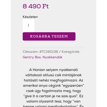
8 490
Ft
Készleten
Hainan
Pink
Slim
Nyakkendő
mennyiség
KOSÁRBA TESZEM
Cikkszám:
#TC190138
Kategóriák:
Gentry Box
,
Nyakkendők
A Hanian selyem nyakkendő
váltakozó stílusú csík mintájának
hatását nehéz megfogalmazni. Az
amerikai anya cégünk “egyszerűen”
csak úgy fogalmazta meg, hogy
“give it a certain je ne sais quoi”. Ez
valami olyasmit tesz, hogy “van
benne valami megfoghatatlan”. És