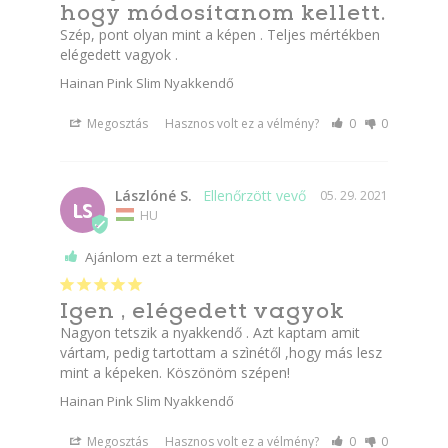
hogy módosítanom kellett.
Szép, pont olyan mint a képen . Teljes mértékben 
elégedett vagyok .
Hainan Pink Slim Nyakkendő
Megosztás
Hasznos volt ez a vélmény?
0
0
Lászlóné S.
05. 29. 2021
LS
HU
Ajánlom ezt a terméket
Igen , elégedett vagyok
Nagyon tetszik a nyakkendő . Azt kaptam amit 
vártam, pedig tartottam a szìnétől ,hogy más lesz 
mint a képeken. Köszönöm szépen!
Hainan Pink Slim Nyakkendő
Megosztás
Hasznos volt ez a vélmény?
0
0