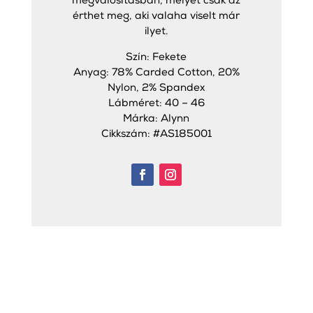
megvalósításban, melyet csak az
érthet meg, aki valaha viselt már
ilyet.
Szín: Fekete
Anyag: 78% Carded Cotton, 20%
Nylon, 2% Spandex
Lábméret: 40 – 46
Márka: Alynn
Cikkszám: #AS185001