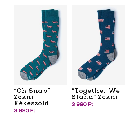
“Oh Snap”
“Together We
Zokni
Stand” Zokni
Kékeszöld
3 990
Ft
3 990
Ft