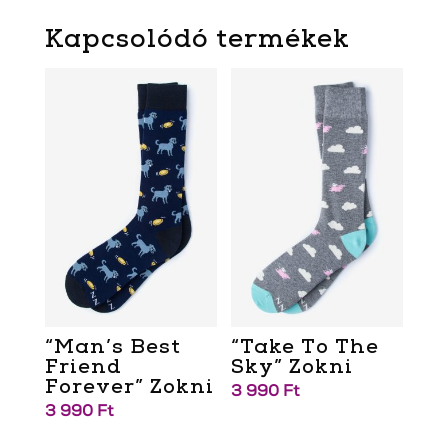
Kapcsolódó termékek
“Man’s Best
“Take To The
Friend
Sky” Zokni
Forever” Zokni
3 990
Ft
3 990
Ft