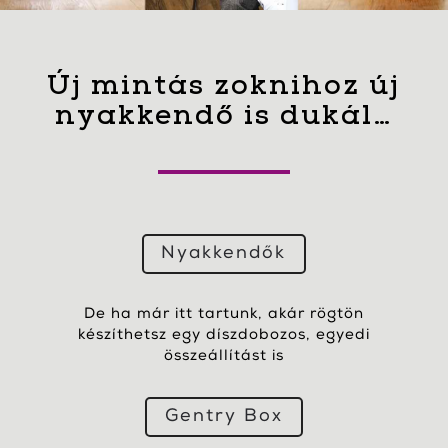
Új mintás zoknihoz új
nyakkendő is dukál…
Nyakkendők
De ha már itt tartunk, akár rögtön
készíthetsz egy díszdobozos, egyedi
összeállítást is
Gentry Box