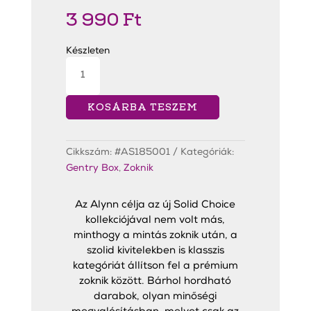
3 990
Ft
Készleten
Solid
Choice
Heather
Black
Zokni
KOSÁRBA TESZEM
mennyiség
Cikkszám:
#AS185001
Kategóriák:
Gentry Box
,
Zoknik
Az Alynn célja az új Solid Choice
kollekciójával nem volt más,
minthogy a mintás zoknik után, a
szolid kivitelekben is klasszis
kategóriát állítson fel a prémium
zoknik között. Bárhol hordható
darabok, olyan minőségi