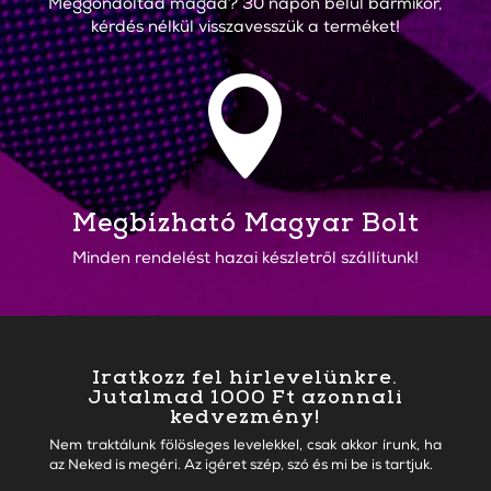
Meggondoltad magad? 30 napon belül bármikor,
kérdés nélkül visszavesszük a terméket!

Megbízható Magyar Bolt
Minden rendelést hazai készletről szállítunk!
Iratkozz fel hírlevelünkre.
Jutalmad 1000 Ft azonnali
kedvezmény!
Nem traktálunk fölösleges levelekkel, csak akkor írunk, ha
az Neked is megéri. Az igéret szép, szó és mi be is tartjuk.