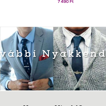
7 490
Ft
vábbi Nyakken