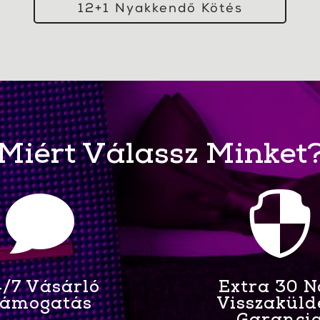
12+1 Nyakkendő Kötés
Miért Válassz Minket


/7 Vásárló
Extra 30 
ámogatás
Visszaküld
Garanci