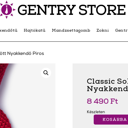
kendőtű
Hajtókatű
Mandzsettagomb
Zokni
Gent
tött Nyakkendő Piros
Classic So
Nyakkend
8 490
Ft
Készleten
KOSÁRBA
Classic
Solid