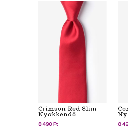
Crimson Red Slim
Co
Nyakkendő
Ny
8 490
Ft
8 4