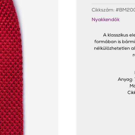
Kötött
Nyakkendő
Cikkszám:
#BM20
Piros
mennyiség
Nyakkendők
A klasszikus e
formában is bármil
nélkülözhetetlen 
r
Anyag: 
Má
Ci