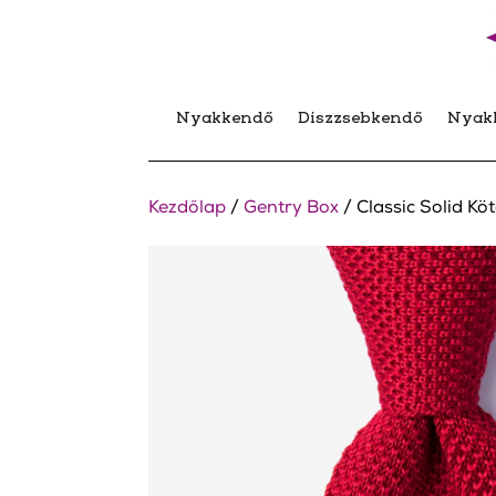
Nyakkendő
Díszzsebkendő
Nyak
Kezdőlap
/
Gentry Box
/ Classic Solid Kö