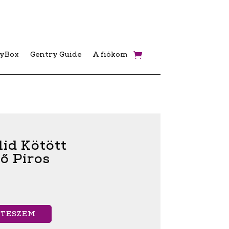
ryBox
Gentry Guide
A fiókom
lid Kötött
ő Piros
 TESZEM