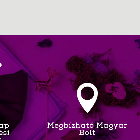
?

Nap
Megbízható Magyar
ési
Bolt
a