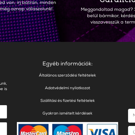
ed van, írj bátran, minden
 még aznap válaszolunk!
Meggondoltad magad? 
belül bármikor, kérdés
visszavesszük a term
Egyéb információk:
Általános szerződési feltételek
unk,
Adatvédelmi nyilatkozat
e is
Szállítási és fizetési feltételek
Gyakran ismételt kérdések