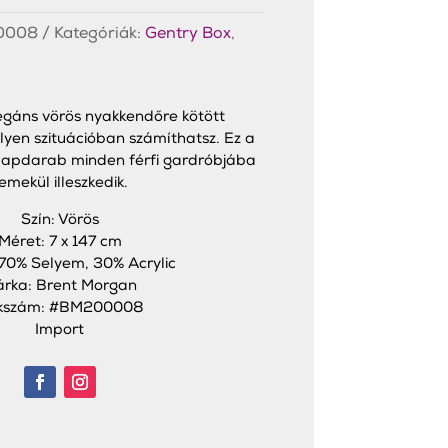
0008
Kategóriák:
Gentry Box
,
legáns vörös nyakkendőre kötött
yen szituációban számíthatsz. Ez a
alapdarab minden férfi gardróbjába
emekül illeszkedik.
Szín: Vörös
Méret: 7 x 147 cm
70% Selyem, 30% Acrylic
rka: Brent Morgan
kkszám: #BM200008
Import