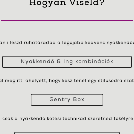
Hogyan Viseld?
yan illeszd ruhatáradba a legújabb kedvenc nyakkendőd
Nyakkendő & Ing kombinációk
nál meg itt, ahelyett, hogy készítenél egy stílusodra sza
Gentry Box
csak a nyakkendő kötési technikád szeretnéd tökélyre 