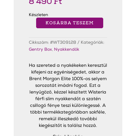
8 490
Ft
Készleten
KOSÁRBA TESZEM
Wisteria
Slim
Nyakkendő
mennyiség
Cikkszám:
#WT309128
Kategóriák:
Gentry Box
,
Nyakkendők
Ha szereted a nyakékeken keresztül
kifejeni az egyéniségedet, akkor a
Brent Morgan Elite 100%-os selyem
sorozatát imádni fogod. Ezt a
lenyűgöző, kézzel készített Wisteria
férfi slim nyakkendőt a szatén
csillogó fénye teszi különlegessé. A
többi termékkategóriában sokféle,
remekül illeszkedő további
kiegészítőt is találsz hozzá.