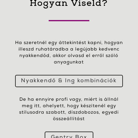
Hogyan Viseld?
Ha szeretnél egy áttekintést kapni, hogyan
illeszd ruhatáradba a legújabb kedvenc
nyakkendőd, akkor olvasd el erről szóló
anyagunkat
Nyakkendő & Ing kombinációk
De ha ennyire profi vagy, miért is állnál
meg itt, ahelyett, hogy készítenél egy
stílusodra szabott, díszdobozos, egyedi
összeállítást
Gentry Box