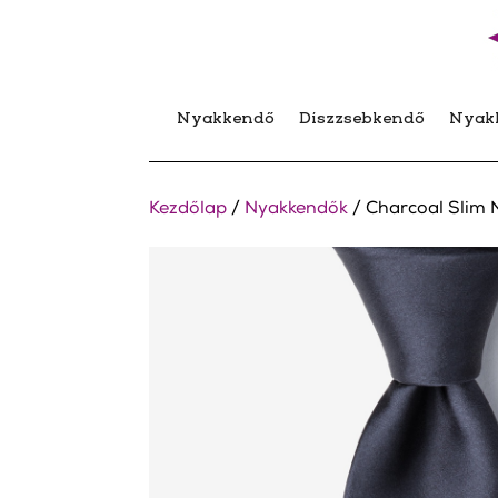
Nyakkendő
Díszzsebkendő
Nyak
Kezdőlap
/
Nyakkendők
/ Charcoal Slim