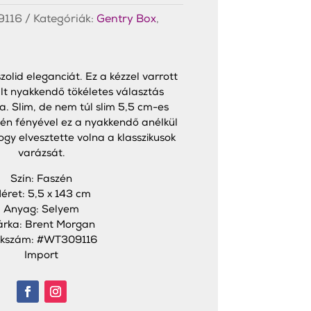
116
Kategóriák:
Gentry Box
,
olid eleganciát. Ez a kézzel varrott
lt nyakkendő tökéletes választás
. Slim, de nem túl slim 5,5 cm-es
tén fényével ez a nyakkendő anélkül
ogy elvesztette volna a klasszikusok
varázsát.
Szín: Faszén
éret: 5,5 x 143 cm
Anyag: Selyem
rka: Brent Morgan
kkszám: #WT309116
Import