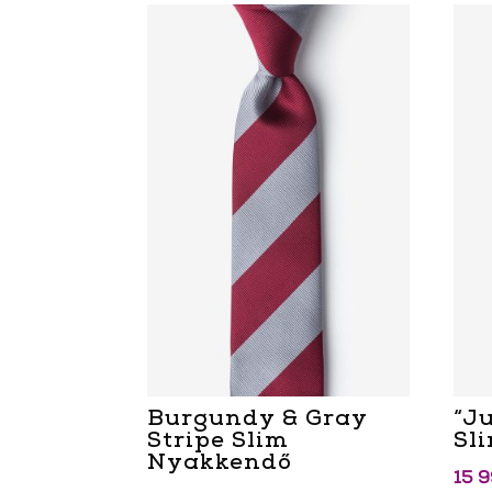
Burgundy & Gray
“J
Stripe Slim
Sl
Nyakkendő
15 