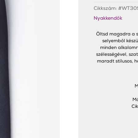
Cikkszám:
#WT309
Nyakkendők
Öltsd magadra a sz
selyemből készü
minden alkalomra
szélességével, sza
maradt stílusos, h
M
Má
Ci