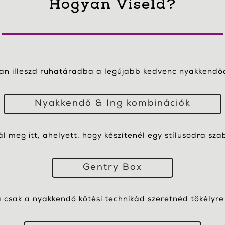
Hogyan Viseld?
yan illeszd ruhatáradba a legújabb kedvenc nyakkendőd
Nyakkendő & Ing kombinációk
nál meg itt, ahelyett, hogy készítenél egy stílusodra sza
Gentry Box
csak a nyakkendő kötési technikád szeretnéd tökélyre 