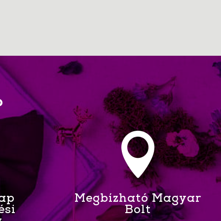
?

Nap
Megbízható Magyar
ési
Bolt
a