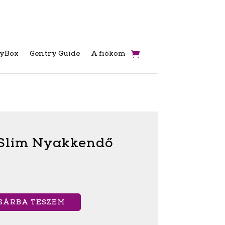
ryBox
Gentry Guide
A fiókom
 Slim Nyakkendő
SÁRBA TESZEM