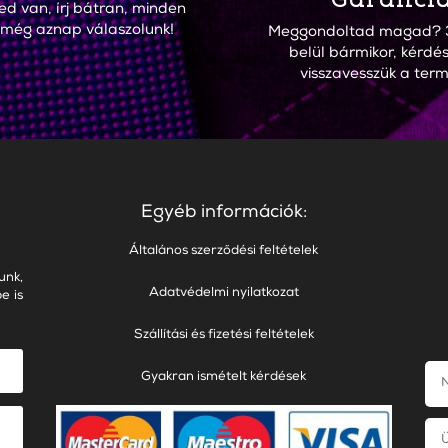
ed van, írj bátran, minden
 még aznap válaszolunk!
Meggondoltad magad? 
belül bármikor, kérdés
visszavesszük a term
Egyéb információk:
Általános szerződési feltételek
unk,
Adatvédelmi nyilatkozat
e is
Szállítási és fizetési feltételek
Gyakran ismételt kérdések