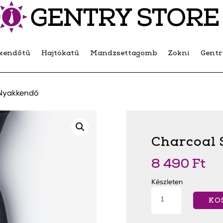
kendőtű
Hajtókatű
Mandzsettagomb
Zokni
Gent
 Nyakkendő
Charcoal
8 490
Ft
Készleten
Charcoal
Slim
KO
Nyakkendő
mennyiség