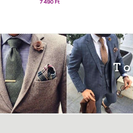
7 490
Ft
To