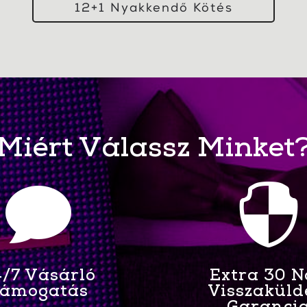
12+1 Nyakkendő Kötés
Miért Válassz Minket


/7 Vásárló
Extra 30 
ámogatás
Visszaküld
Garanci