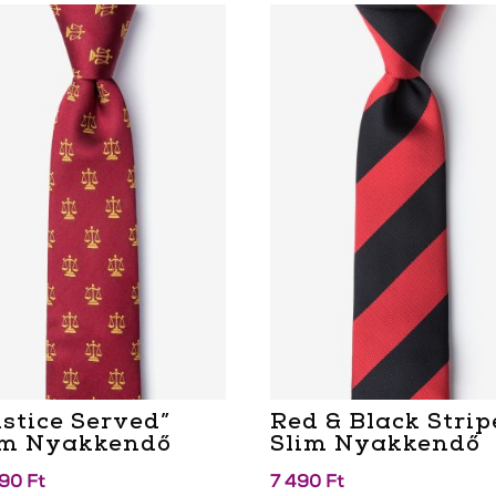
ustice Served”
Red & Black Strip
im Nyakkendő
Slim Nyakkendő
990
Ft
7 490
Ft