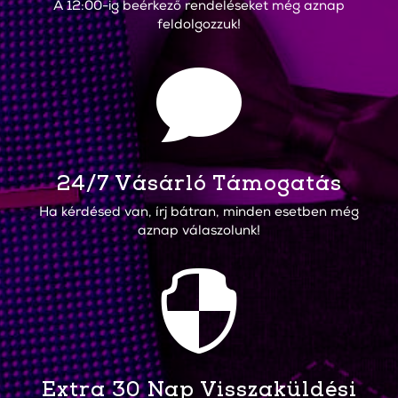
A 12:00-ig beérkező rendeléseket még aznap
feldolgozzuk!

24/7 Vásárló Támogatás
Ha kérdésed van, írj bátran, minden esetben még
aznap válaszolunk!

Extra 30 Nap Visszaküldési