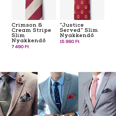
Crimson &
“Justice
Cream Stripe
Served” Slim
Slim
Nyakkendő
Nyakkendő
15 990
Ft
7 490
Ft