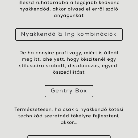
illeszd ruhatáradba a legújabb kedvenc
nyakkendőd, akkor olvasd el erről szóló
anyagunkat
Nyakkendő & Ing kombinációk
De ha ennyire profi vagy, miért is állnál
meg itt, ahelyett, hogy készítenél egy
stílusodra szabott, díszdobozos, egyedi
összeállítást
Gentry Box
Természetesen, ha csak a nyakkendő kötési
technikád szeretnéd tökélyre fejleszteni,
akkor…