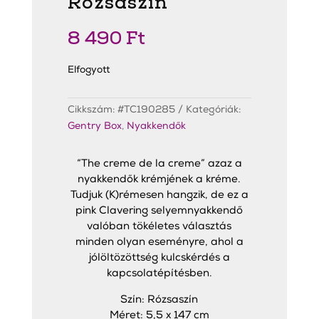
Rózsaszín
8 490
Ft
Elfogyott
Cikkszám:
#TC190285
Kategóriák:
Gentry Box
,
Nyakkendők
“The creme de la creme” azaz a
nyakkendők krémjének a kréme.
Tudjuk (K)rémesen hangzik, de ez a
pink Clavering selyemnyakkendő
valóban tökéletes választás
minden olyan eseményre, ahol a
jólöltözöttség kulcskérdés a
kapcsolatépítésben.
Szín: Rózsaszín
Méret: 5,5 x 147 cm