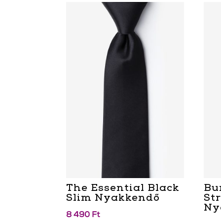
The Essential Black
Bu
Slim Nyakkendő
St
Ny
8 490
Ft