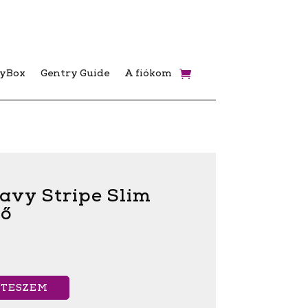
ryBox
Gentry Guide
A fiókom
avy Stripe Slim
ő
 TESZEM