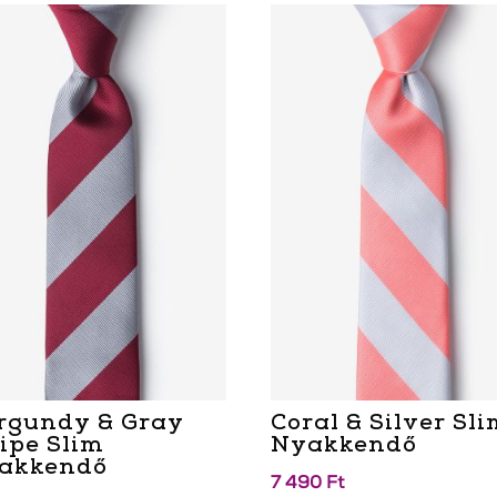
rgundy & Gray
Coral & Silver Sl
ripe Slim
Nyakkendő
akkendő
7 490
Ft