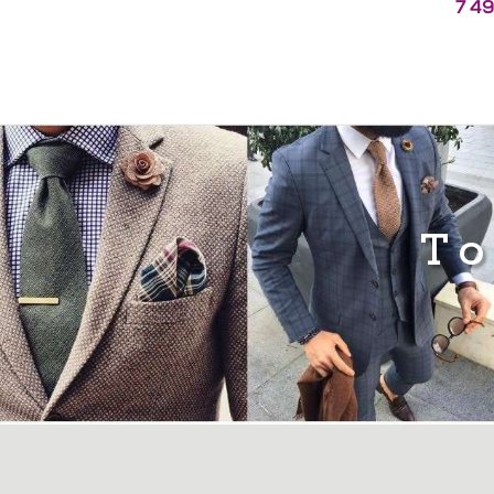
7 4
To