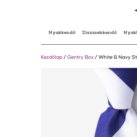
Nyakkendő
Díszzsebkendő
Nyak
Kezdőlap
/
Gentry Box
/ White & Navy St