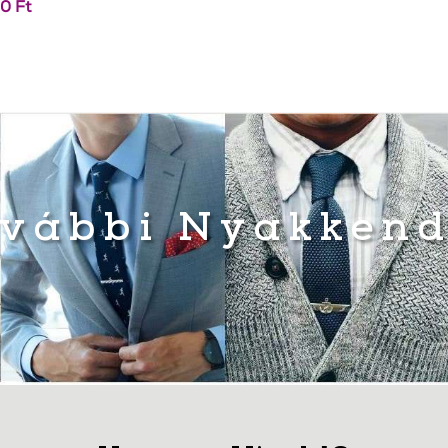
90
Ft
vábbi Nyakken