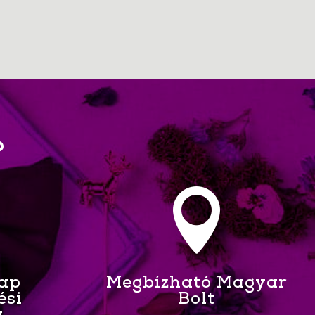
?

Nap
Megbízható Magyar
ési
Bolt
a