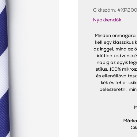
Navy
Stripe
Cikkszám:
#XP200
Slim
Nyakkendő
Nyakkendők
mennyiség
Minden önmagára va
kell egy klasszikus
az inggel, mind az 
időtlen kedvenccé
napig az egyik leg
stílus. 100% mikros
és ellenállóvá teszi
kék és fehér csí
beleszeretni, min
M
Márka
Ci