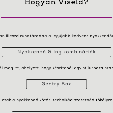
Hogyan Viseld?
yan illeszd ruhatáradba a legújabb kedvenc nyakkendőd
Nyakkendő & Ing kombinációk
nál meg itt, ahelyett, hogy készítenél egy stílusodra sza
Gentry Box
csak a nyakkendő kötési technikád szeretnéd tökélyre 