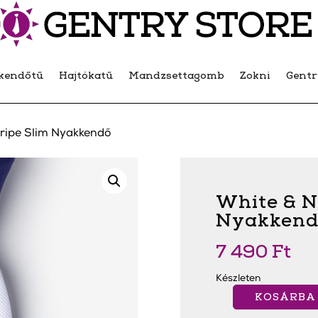
kendőtű
Hajtókatű
Mandzsettagomb
Zokni
Gent
ripe Slim Nyakkendő
White & N
Nyakkend
7 490
Ft
Készleten
KOSÁRBA
White
&