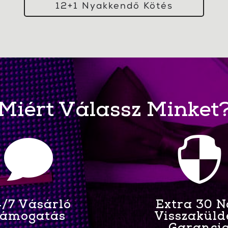
12+1 Nyakkendő Kötés
Miért Válassz Minket


/7 Vásárló
Extra 30 
ámogatás
Visszaküld
Garanci