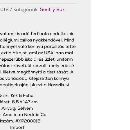
018
Kategóriák:
Gentry Box
,
lamit is adó férfinak rendelkeznie
 kollégiumi csíkos nyakkendővel. Mind
öltönnyel való könnyű párosítás tette
 ezt a dizájnt, ami az USA-ban mai
népszerűbb iskolai és üzleti uniform
zálas szövetből készült, mely erőssé
, illetve megkönnyíti a tisztítását. A
kos variációba kifejezetten könnyű
denkinek ajánljuk ezt a klasszikust.
Szín: Kék & Fehér
éret: 6,5 x 147 cm
Anyag: Selyem
: American Necktie Co.
kkszám: #XP200018
Import