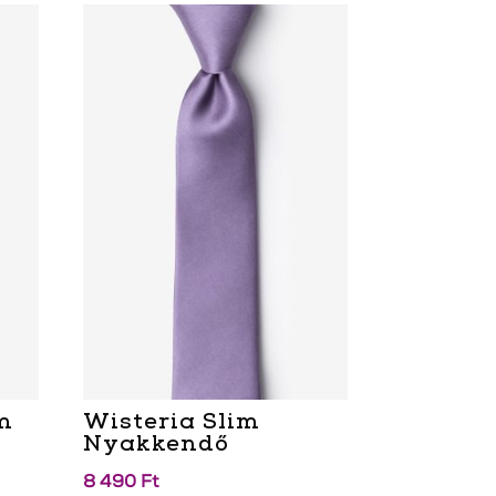
im
Wisteria Slim
Nyakkendő
8 490
Ft