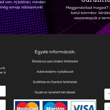
ed van, írj bátran, minden
 még aznap válaszolunk!
Meggondoltad magad? 
belül bármikor, kérdés
visszavesszük a term
Egyéb információk:
Általános szerződési feltételek
unk,
Adatvédelmi nyilatkozat
e is
Szállítási és fizetési feltételek
Gyakran ismételt kérdések