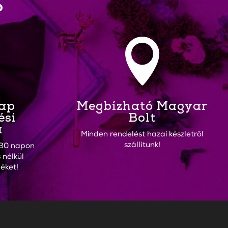
?

Nap
Megbízható Magyar
ési
Bolt
a
Minden rendelést hazai készletről
szállítunk!
30 napon
 nélkül
éket!