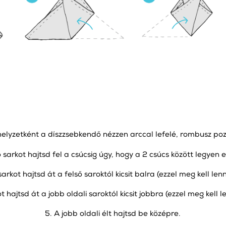
elyzetként a díszzsebkendő nézzen arccal lefelé, rombusz poz
ó sarkot hajtsd fel a csúcsig úgy, hogy a 2 csúcs között legyen eg
sarkot hajtsd át a felső saroktól kicsit balra (ezzel meg kell le
t hajtsd át a jobb oldali saroktól kicsit jobbra (ezzel meg kell 
5. A jobb oldali élt hajtsd be középre.