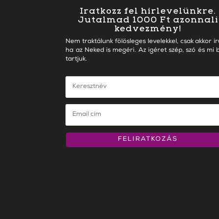
Iratkozz fel hírlevelünkre.
Jutalmad 1000 Ft azonnali
kedvezmény!
Nem traktálunk fölösleges levelekkel, csak akkor ír
ha az Neked is megéri. Az igéret szép, szó és mi b
tartjuk.
FELIRATKOZÁS