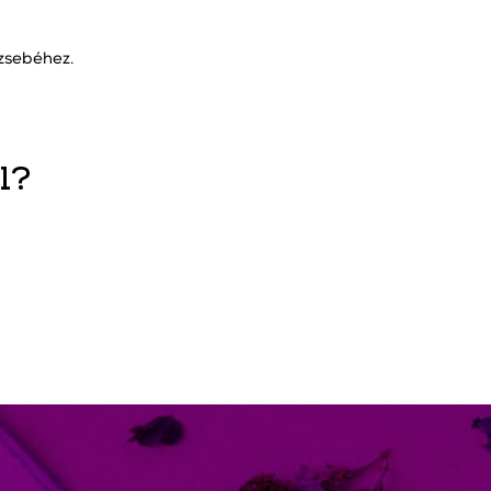
 zsebéhez.
l?