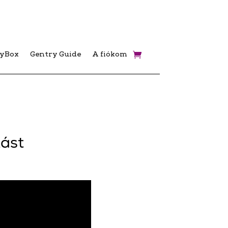
ryBox
Gentry Guide
A fiókom
tást