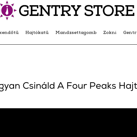
kendőtű
Hajtókatű
Mandzsettagomb
Zokni
Gent
yan Csináld A Four Peaks Haj