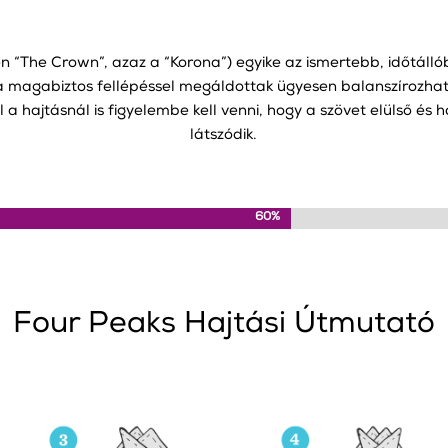
 “The Crown”, azaz a “Korona”) egyike az ismertebb, időtállób
 a magabiztos fellépéssel megáldottak ügyesen balanszírozhat
él a hajtásnál is figyelembe kell venni, hogy a szövet elülső és 
látszódik.
60%
60%
Four Peaks Hajtási Útmutató