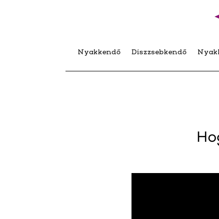
Nyakkendő
Díszzsebkendő
Nyak
Hog