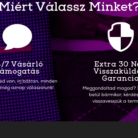
Miért Válassz Minket


/7 Vásárló
Extra 30 
ámogatás
Visszaküld
Garanci
ed van, írj bátran, minden
 még aznap válaszolunk!
Meggondoltad magad? 
belül bármikor, kérdés
visszavesszük a term