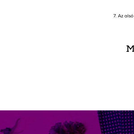
7. Az als
M