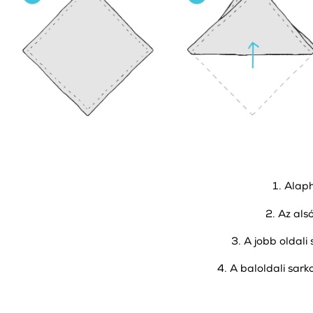
Alaph
2. Az als
3. A jobb oldali 
4. A baloldali sarko