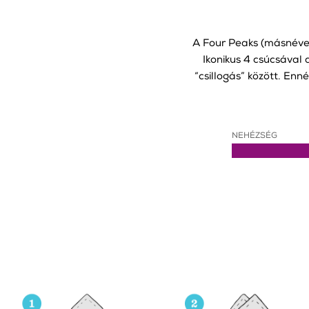
A Four Peaks (másnéven
Ikonikus 4 csúcsával
“csillogás” között. Enn
NEHÉZSÉG