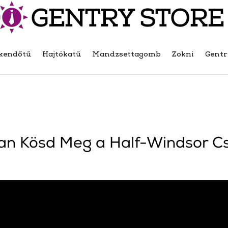
kendőtű
Hajtókatű
Mandzsettagomb
Zokni
Gent
an Kösd Meg a Half-Windsor C