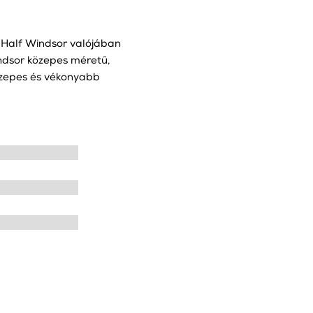
a Half Windsor valójában
ndsor közepes méretű,
közepes és vékonyabb