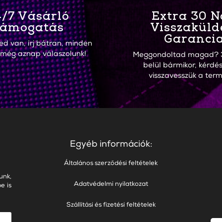
/7 Vásárló
Extra 30 
ámogatás
Visszaküld
Garanci
ed van, írj bátran, minden
 még aznap válaszolunk!
Meggondoltad magad? 
belül bármikor, kérdés
visszavesszük a term
Egyéb információk:
Általános szerződési feltételek
unk,
Adatvédelmi nyilatkozat
e is
Szállítási és fizetési feltételek