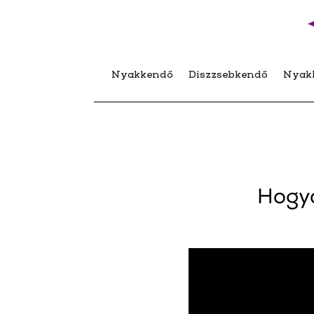
Nyakkendő
Díszzsebkendő
Nyak
Hogy