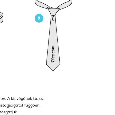
on. A kis végének kb. az
 vastagságától függően
mozgatjuk.