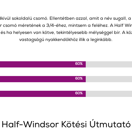
kívül sokoldalú csomó. Ellentétben azzal, amit a név sugall, 
or csomó méretének a 3/4-éhez, mintsem a feléhez. A Half Wi
, és ha helyesen van kötve, tekintélyesebb mélységgel bír. A 
vastagságú nyakkendőkhöz illik a leginkább.
60%
60%
60%
60%
60%
60%
Half-Windsor Kötési Útmutató