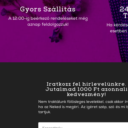
Gyors Szállítás
24
T
A 12:00-ig beérkező rendeléseket még
aznap feldolgozzuk!
Ha kérdés
esetben
Iratkozz fel hírlevelünkre.
Jutalmad 1000 Ft azonnali
kedvezmény!
Nem traktálunk fölösleges levelekkel, csak akkor ír
ha az Neked is megéri. Az igéret szép, szó és mi b
tartjuk.