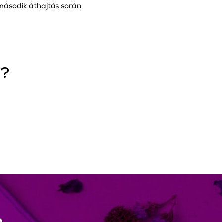
a második áthajtás során
l?