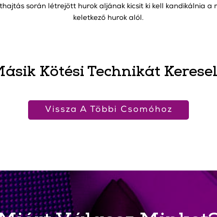
hajtás során létrejött hurok aljának kicsit ki kell kandikálnia 
keletkező hurok alól.
ásik Kötési Technikát Kerese
Vissza A Többi Csomóhoz