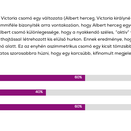
 Victoria csomó egy változata (Albert herceg, Victoria királyné 
mmiféle bizonyíték arra vontakozóan, hogy Albert herceg egyál
 Albert csomó különlegessége, hogy a nyakkendő széles, “aktív”
thajtással létrehozott kis elülső hurkon. Ennek eredménye, hog
omó alatt. Ez az enyhén aszimmetrikus csomó egy kicsit tömzsi
llatos szorosabbra húzni, hogy egy karcsúbb, kifinomult megjel
60%
60%
40%
40%
60%
60%