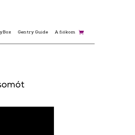
ryBox
Gentry Guide
A fiókom
Csomót