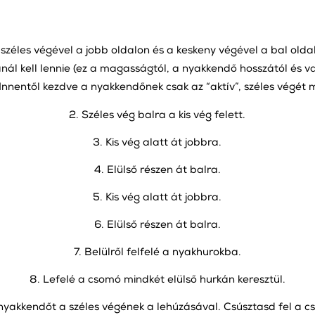
széles végével a jobb oldalon és a keskeny végével a bal oldal
ánál kell lennie (ez a magasságtól, a nyakkendő hosszától és
. Innentől kezdve a nyakkendőnek csak az “aktív”, széles végét 
2. Széles vég balra a kis vég felett.
3. Kis vég alatt át jobbra.
4. Elülső részen át balra.
5. Kis vég alatt át jobbra.
6. Elülső részen át balra.
7. Belülről felfelé a nyakhurokba.
8. Lefelé a csomó mindkét elülső hurkán keresztül.
nyakkendőt a széles végének a lehúzásával. Csúsztasd fel a cs