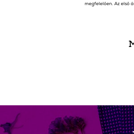
megfelelően. Az első át
M