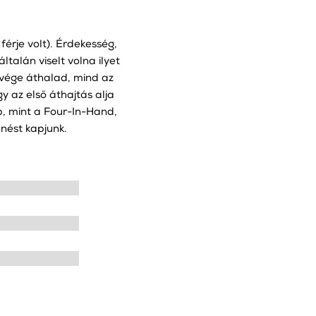
férje volt). Érdekesség,
talán viselt volna ilyet
 vége áthalad, mind az
y az első áthajtás alja
bb, mint a Four-In-Hand,
enést kapjunk.