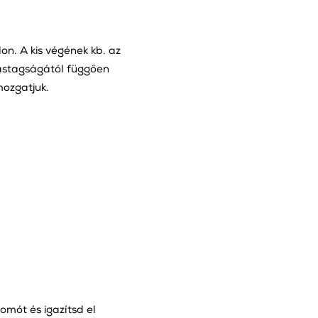
on. A kis végének kb. az
 vastagságától függően
mozgatjuk.
omót és igazítsd el