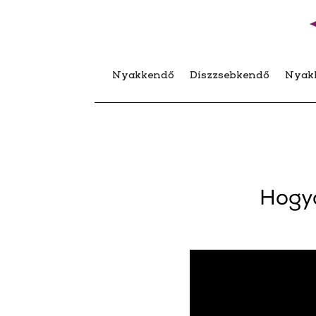
Nyakkendő
Díszzsebkendő
Nyak
Hogya