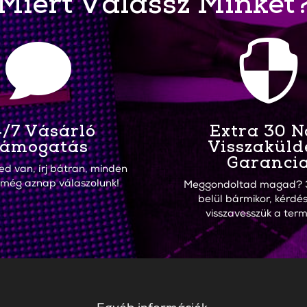
Miért Válassz Minket


/7 Vásárló
Extra 30 
ámogatás
Visszaküld
Garanci
ed van, írj bátran, minden
 még aznap válaszolunk!
Meggondoltad magad? 
belül bármikor, kérdés
visszavesszük a term