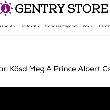
kendőtű
Hajtókatű
Mandzsettagomb
Zokni
Gent
n Kösd Meg A Prince Albert 