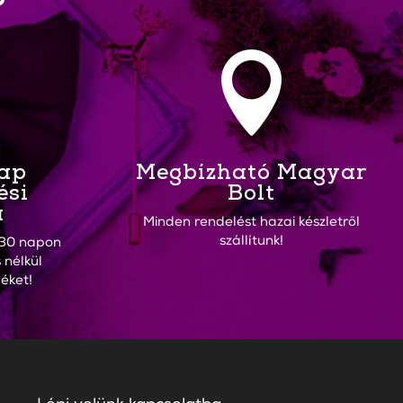
?

Nap
Megbízható Magyar
ési
Bolt
a
Minden rendelést hazai készletről
szállítunk!
30 napon
 nélkül
éket!