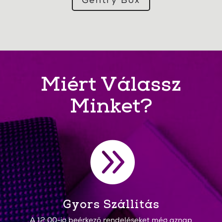
Gentry Box
Miért Válassz
Minket?

Gyors Szállítás
A 12:00-ig beérkező rendeléseket még aznap