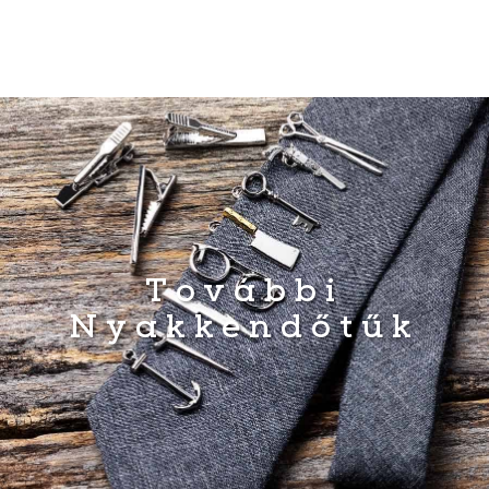
További
Nyakkendőtűk