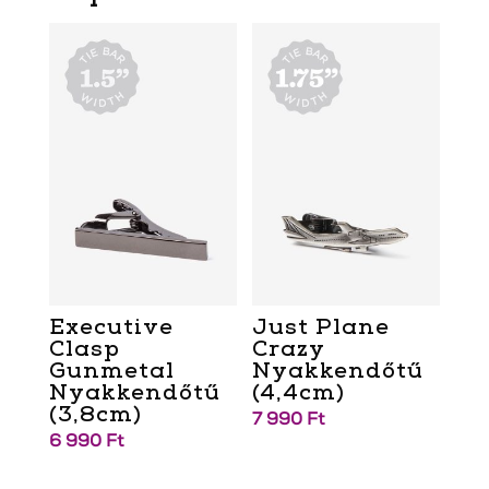
Executive
Just Plane
Clasp
Crazy
Gunmetal
Nyakkendőtű
Nyakkendőtű
(4,4cm)
(3,8cm)
7 990
Ft
6 990
Ft