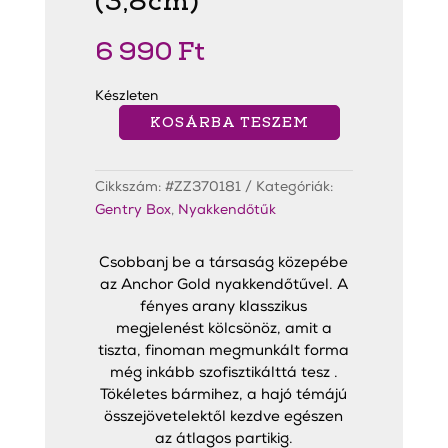
(3,8cm)
6 990
Ft
Készleten
KOSÁRBA TESZEM
Anchor
Gold
Nyakkendőtű
(3,8cm)
Cikkszám:
#ZZ370181
Kategóriák:
mennyiség
Gentry Box
,
Nyakkendőtűk
Csobbanj be a társaság közepébe
az Anchor Gold nyakkendőtűvel. A
fényes arany klasszikus
megjelenést kölcsönöz, amit a
tiszta, finoman megmunkált forma
még inkább szofisztikálttá tesz .
Tökéletes bármihez, a hajó témájú
összejövetelektől kezdve egészen
az átlagos partikig.