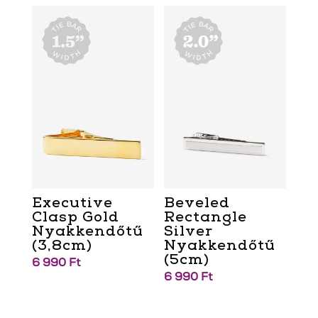
Executive
Beveled
Clasp Gold
Rectangle
Nyakkendőtű
Silver
(3,8cm)
Nyakkendőtű
(5cm)
6 990
Ft
6 990
Ft