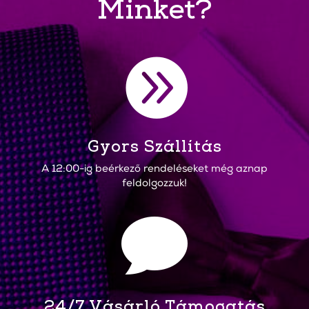
Minket?

Gyors Szállítás
A 12:00-ig beérkező rendeléseket még aznap
feldolgozzuk!

24/7 Vásárló Támogatás