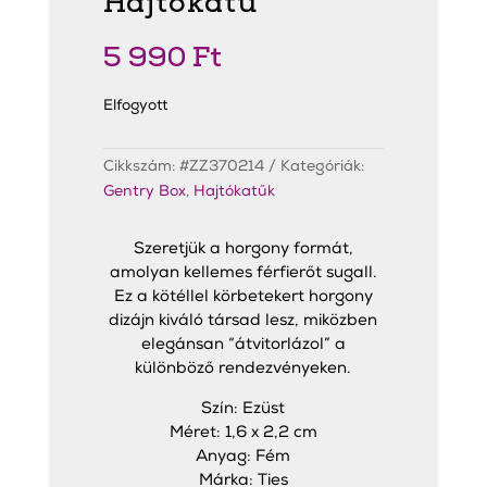
Hajtókatű
5 990
Ft
Elfogyott
Cikkszám:
#ZZ370214
Kategóriák:
Gentry Box
,
Hajtókatűk
Szeretjük a horgony formát,
amolyan kellemes férfierőt sugall.
Ez a kötéllel körbetekert horgony
dizájn kiváló társad lesz, miközben
elegánsan “átvitorlázol” a
különböző rendezvényeken.
Szín: Ezüst
Méret: 1,6 x 2,2 cm
Anyag: Fém
Márka: Ties