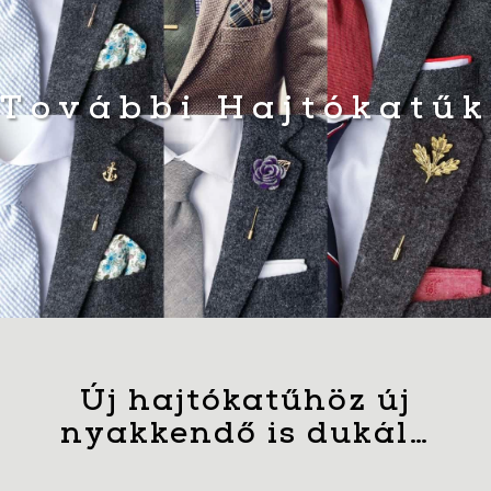
További Hajtókatűk
Új hajtókatűhöz új
nyakkendő is dukál…