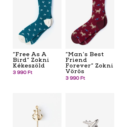
“Free As A
“Man’s Best
Bird” Zokni
Friend
Kékeszöld
Forever” Zokni
Vörös
3 990
Ft
3 990
Ft