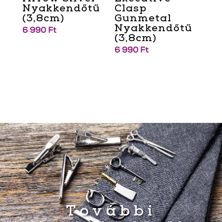
Nyakkendőtű
Clasp
(3,8cm)
Gunmetal
Nyakkendőtű
6 990
Ft
(3,8cm)
6 990
Ft
További