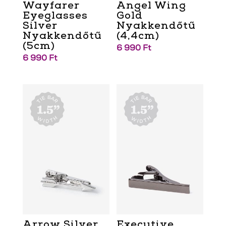
Wayfarer
Angel Wing
Eyeglasses
Gold
Silver
Nyakkendőtű
Nyakkendőtű
(4,4cm)
(5cm)
6 990
Ft
6 990
Ft
Arrow Silver
Executive