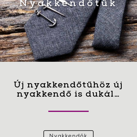
Nyakkendőtűk
Új nyakkendőtűhöz új
nyakkendő is dukál…
Nyakkendők