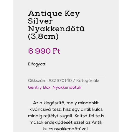
Antique Key
Silver
Nyakkendőtű
(3,8cm)
6 990
Ft
Elfogyott
Cikkszám:
#ZZ370140
Kategóriák:
Gentry Box
,
Nyakkendőtűk
Az a kiegészítő, mely mindenkit
kiváncsivá tesz, hisz egy antik kulcs
mindig rejtélyt sugall. Keltsd fel te is
mások érdeklődését ezzel az Antik
kulcs nyakkendőtűvel.