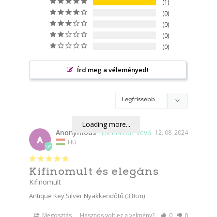
1
0
0
0
0
Írd meg a véleményed!
Loading more...
Anonymous
12. 08. 2024
A
HU
Kifinomult és elegáns
Kifinomult
Antique Key Silver Nyakkendőtű (3,8cm)
Megosztás
Hasznos volt ez a vélmény?
0
0