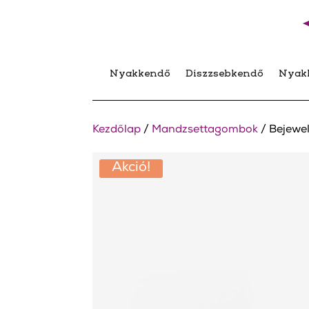
Nyakkendő
Díszzsebkendő
Nyak
Kezdőlap
/
Mandzsettagombok
/ Bejewe
Akció!