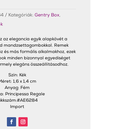
84
Kategóriák:
Gentry Box
,
k
az elegancia egyik alapkövét a
ed mandzsettagombokkal. Remek
z és más formális alkalmakhoz, ezek
ok minden bizonnyal egyediséget
rmely elegáns összeállításodhoz.
Szín: Kék
Méret: 1,6 x 1,4 cm
Anyag: Fém
a: Principessa Regale
ikkszám:#AE6284
Import