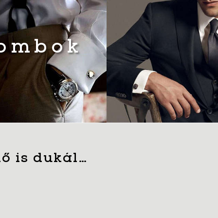
gombok
ő is dukál…