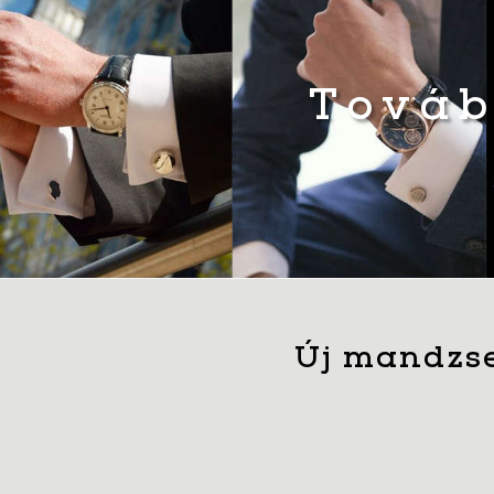
Továb
Új mandzse