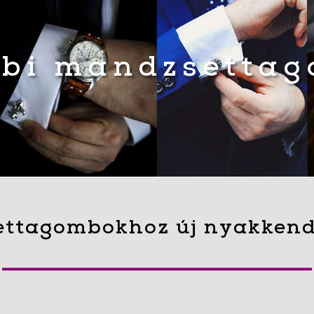
bi mandzsetta
ttagombokhoz új nyakkend