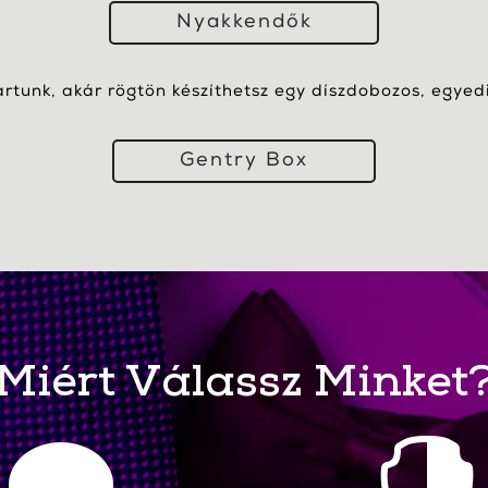
Nyakkendők
artunk, akár rögtön készíthetsz egy díszdobozos, egyedi 
Gentry Box
Miért Válassz Minket