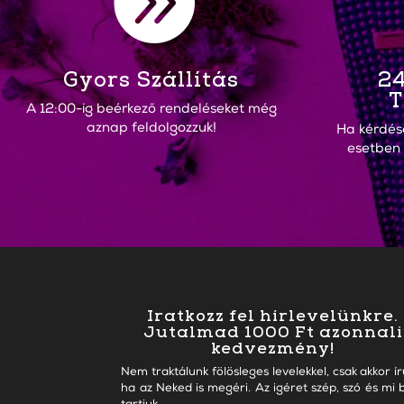

Gyors Szállítás
24
T
A 12:00-ig beérkező rendeléseket még
aznap feldolgozzuk!
Ha kérdés
esetben
Iratkozz fel hírlevelünkre.
Jutalmad 1000 Ft azonnali
kedvezmény!
Nem traktálunk fölösleges levelekkel, csak akkor ír
ha az Neked is megéri. Az igéret szép, szó és mi b