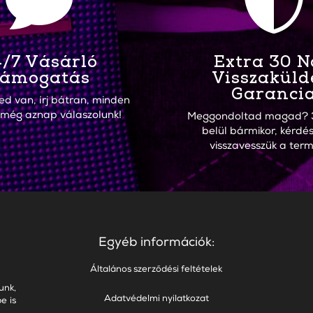


/7 Vásárló
Extra 30 
ámogatás
Visszaküld
Garanci
ed van, írj bátran, minden
 még aznap válaszolunk!
Meggondoltad magad? 
belül bármikor, kérdés
visszavesszük a term
Egyéb információk:
Általános szerződési feltételek
unk,
Adatvédelmi nyilatkozat
e is