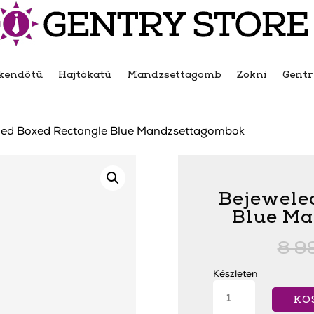
kendőtű
Hajtókatű
Mandzsettagomb
Zokni
Gent
led Boxed Rectangle Blue Mandzsettagombok
Bejewele
Blue M
8 9
Készleten
Bejeweled
Boxed
KO
Rectangle