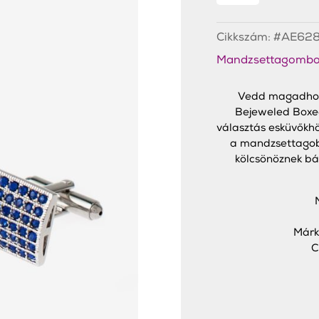
Blue
Mandzsettagombok
mennyiség
Cikkszám:
#AE62
Mandzsettagombo
Vedd magadhoz 
Bejeweled Box
választás esküvőkhö
a mandzsettagob
kölcsönöznek bá
Márk
C