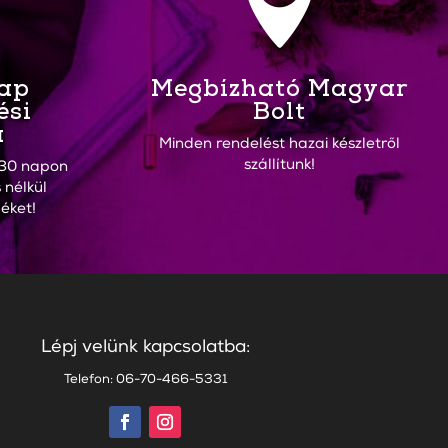

Nap
Megbízható Magyar
ési
Bolt
a
Minden rendelést hazai készletről
szállítunk!
30 napon
 nélkül
éket!
Lépj velünk kapcsolatba:
Telefon: 06-70-466-5331