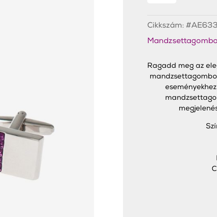
Mandzsettagombok
mennyiség
Cikkszám:
#AE63
Mandzsettagombo
Ragadd meg az eleg
mandzsettagombokka
eseményekhez,
mandzsettagom
megjelenés
Szí
C