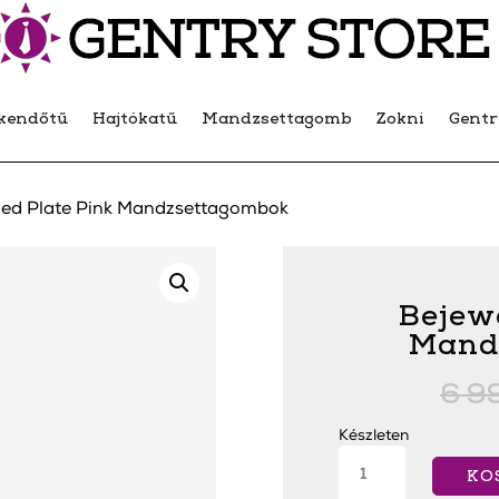
kendőtű
Hajtókatű
Mandzsettagomb
Zokni
Gent
led Plate Pink Mandzsettagombok
Bejewe
Mand
6 9
Készleten
Bejeweled
Plate
KO
Pink