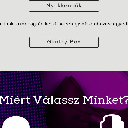
Nyakkendők
artunk, akár rögtön készíthetsz egy díszdobozos, egyedi 
Gentry Box
Miért Válassz Minket