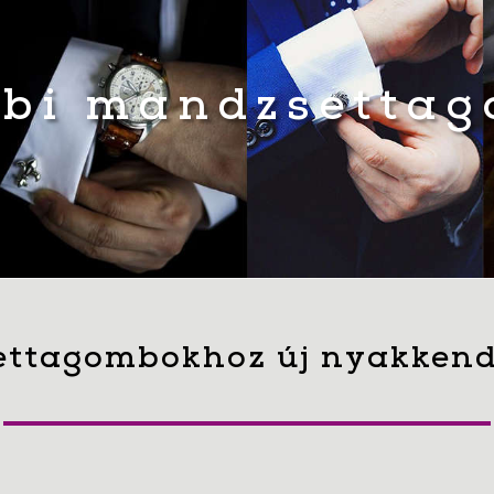
bi mandzsetta
ttagombokhoz új nyakkend