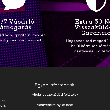


/7 Vásárló
Extra 30 
ámogatás
Visszaküld
Garanci
ed van, írj bátran, minden
 még aznap válaszolunk!
Meggondoltad magad? 
belül bármikor, kérdés
visszavesszük a term
Egyéb információk:
Általános szerződési feltételek
unk,
Adatvédelmi nyilatkozat
e is