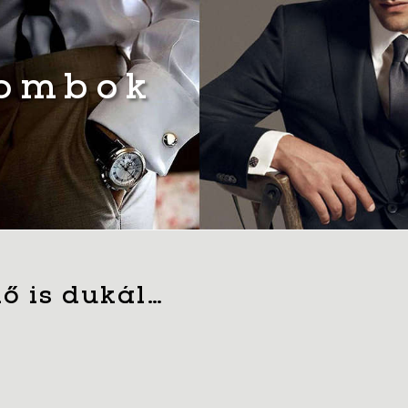
gombok
ő is dukál…