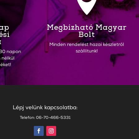

Nap
Megbízható Magyar
ési
Bolt
a
Minden rendelést hazai készletről
szállítunk!
30 napon
 nélkül
éket!
Lépj velünk kapcsolatba:
Telefon: 06-70-466-5331