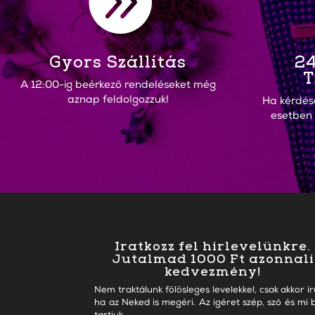

Gyors Szállítás
24
T
A 12:00-ig beérkező rendeléseket még
aznap feldolgozzuk!
Ha kérdés
esetben
Iratkozz fel hírlevelünkre.
Jutalmad 1000 Ft azonnali
kedvezmény!
Nem traktálunk fölösleges levelekkel, csak akkor ír
ha az Neked is megéri. Az igéret szép, szó és mi b