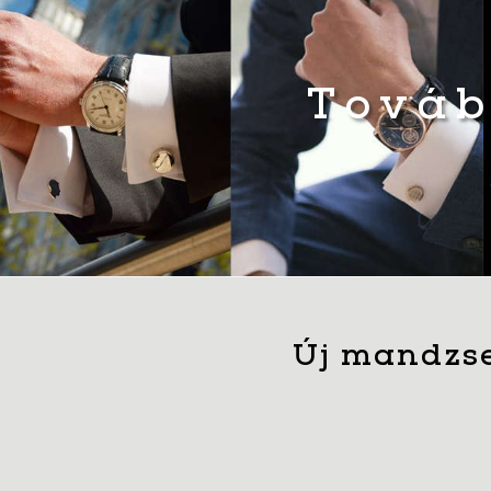
Továb
Új mandzse