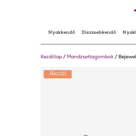
Nyakkendő
Díszzsebkendő
Nyak
Kezdőlap
/
Mandzsettagombok
/ Bejewe
Akció!