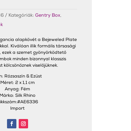
36
Kategóriák:
Gentry Box
,
k
ancia alapkövét a Bejeweled Plate
l. Kíválóan illik formális társasági
 ezek a szemet gyönyörködtető
bok minden bizonnyal klasszis
t kölcsönöznek viselőjüknek.
n: Rózsaszín & Ezüst
Méret: 2 x 1,1 cm
Anyag: Fém
Márka: Silk Rhino
ikkszám:#AE6336
Import