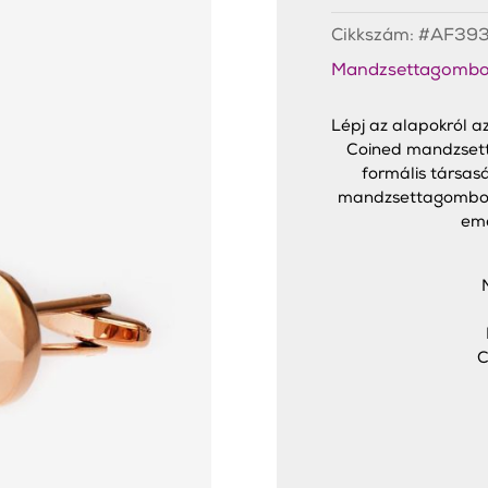
Mandzsettagombok
mennyiség
Cikkszám:
#AF39
Mandzsettagombo
Lépj az alapokról az
Coined mandzsett
formális társas
mandzsettagombok
eme
C