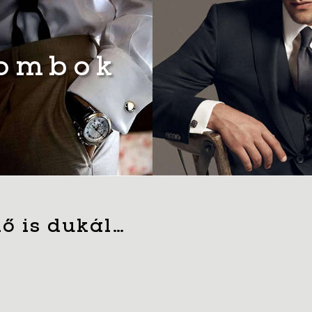
gombok
ő is dukál…