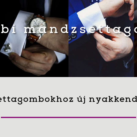
bi mandzsetta
ttagombokhoz új nyakkend