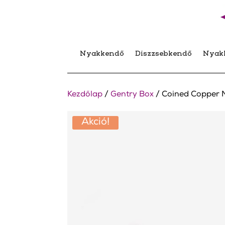
Nyakkendő
Díszzsebkendő
Nyak
Kezdőlap
/
Gentry Box
/ Coined Copper
Akció!