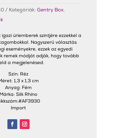
30
Kategóriák:
Gentry Box
,
k
 igazi úriemberek szintjére ezzekkel a
agombokkal. Nagyszerű választás
ági eseményekre, ezzek az egyedi
 remek módját adják, hogy tovább
ld a megjelenésed.
Szín: Réz
Méret: 1,3 x 1,3 cm
Anyag: Fém
Márka: Silk Rhino
ikkszám:#AF3930
Import