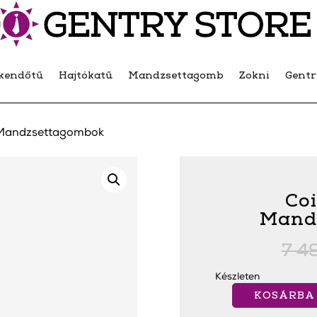
kendőtű
Hajtókatű
Mandzsettagomb
Zokni
Gent
 Mandzsettagombok
Co
Mand
7 4
Készleten
KOSÁRBA
Coined
Copper