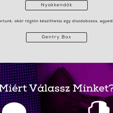
Nyakkendők
artunk, akár rögtön készíthetsz egy díszdobozos, egyedi 
Gentry Box
Miért Válassz Minket