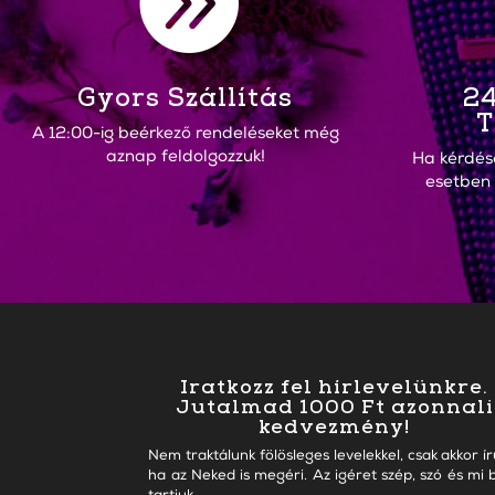

Gyors Szállítás
24
T
A 12:00-ig beérkező rendeléseket még
aznap feldolgozzuk!
Ha kérdés
esetben
Iratkozz fel hírlevelünkre.
Jutalmad 1000 Ft azonnali
kedvezmény!
Nem traktálunk fölösleges levelekkel, csak akkor ír
ha az Neked is megéri. Az igéret szép, szó és mi b