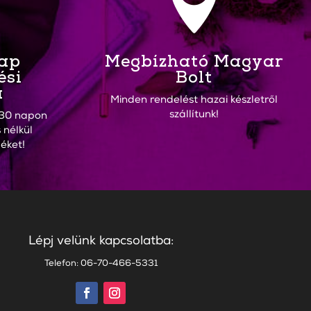

Nap
Megbízható Magyar
ési
Bolt
a
Minden rendelést hazai készletről
szállítunk!
30 napon
 nélkül
éket!
Lépj velünk kapcsolatba:
Telefon: 06-70-466-5331