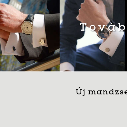
Továb
Új mandzse