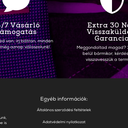


/7 Vásárló
Extra 30 
ámogatás
Visszaküld
Garanci
ed van, írj bátran, minden
 még aznap válaszolunk!
Meggondoltad magad? 
belül bármikor, kérdés
visszavesszük a term
Egyéb információk:
Általános szerződési feltételek
unk,
Adatvédelmi nyilatkozat
e is