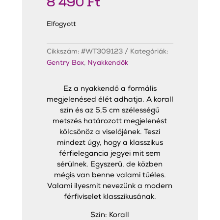
8 490
Ft
Elfogyott
Cikkszám:
#WT309123
Kategóriák:
Gentry Box
,
Nyakkendők
Ez a nyakkendő a formális
megjelenésed élét adhatja. A korall
szín és az 5,5 cm szélességű
metszés határozott megjelenést
kölcsönöz a viselőjének. Teszi
mindezt úgy, hogy a klasszikus
férfielegancia jegyei mit sem
sérülnek. Egyszerű, de közben
mégis van benne valami tűéles.
Valami ilyesmit nevezünk a modern
férfiviselet klasszikusának.
Szín: Korall