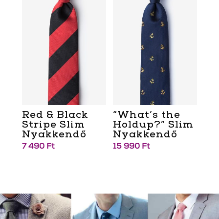
Red & Black
“What’s the
Stripe Slim
Holdup?” Slim
Nyakkendő
Nyakkendő
7 490
Ft
15 990
Ft