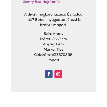
Gentry Box
,
Hajtókatűk
A divat megkoronázása. És tudod
mit? Ebben nyugodtan érezd is
királyul magad.
Szín: Arany
Méret: 2 x 2 cm
Anyag: Fém
Márka: Ties
Cikkszám: #ZZ370398
Import