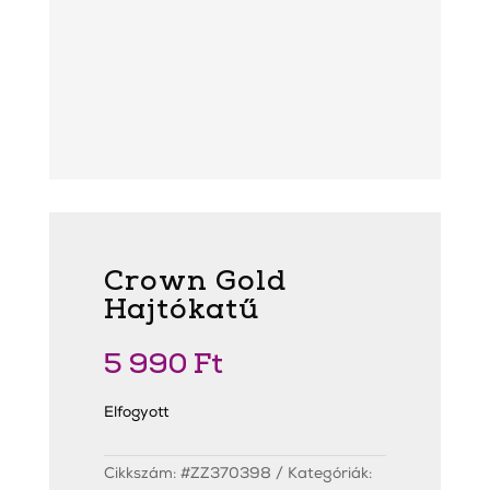
Crown Gold
Hajtókatű
5 990
Ft
Elfogyott
Cikkszám:
#ZZ370398
Kategóriák: