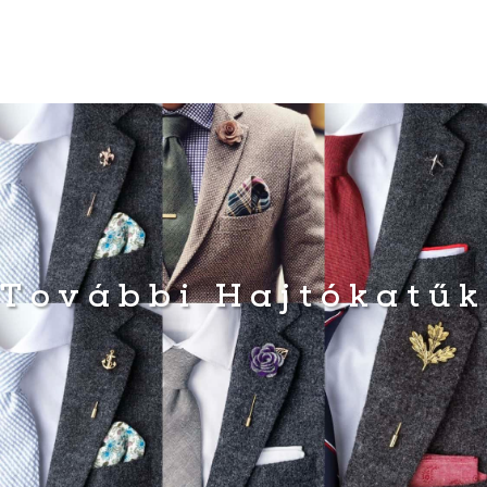
További Hajtókatűk