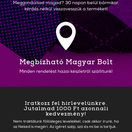
Meggondoltad magad? 30 napon belül bármikor,
kérdés nélkül visszavesszük a terméket!

Megbízható Magyar Bolt
Minden rendelést hazai készletről szállítunk!
Iratkozz fel hírlevelünkre.
Jutalmad 1000 Ft azonnali
kedvezmény!
Nem traktálunk fölösleges levelekkel, csak akkor írunk, ha
az Neked is megéri. Az igéret szép, szó és mi be is tartjuk.