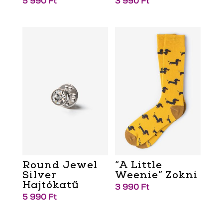
5 990
Ft
3 990
Ft
Round Jewel
“A Little
Silver
Weenie” Zokni
Hajtókatű
3 990
Ft
5 990
Ft