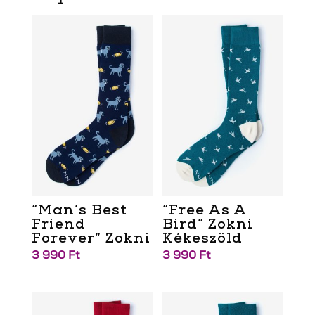
“Man’s Best
“Free As A
Friend
Bird” Zokni
Forever” Zokni
Kékeszöld
3 990
Ft
3 990
Ft