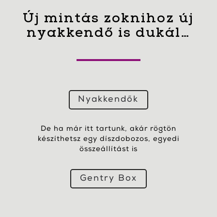
Új mintás zoknihoz új
nyakkendő is dukál…
Nyakkendők
De ha már itt tartunk, akár rögtön
készíthetsz egy díszdobozos, egyedi
összeállítást is
Gentry Box