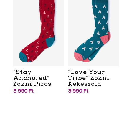
“Stay
“Love Your
Anchored”
Tribe” Zokni
Zokni Piros
Kékeszöld
3 990
Ft
3 990
Ft