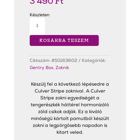
3 490
Ft
Készleten
Culver
Stripe Zokni
mennyiség
KOSÁRBA TESZEM
Cikkszám:
#SG163602
Kategóriák:
Gentry Box
,
Zoknik
Készülj fel a következő lépésedre a
Culver Stripe zoknival. A Culver
Stripe zokni egyediségét a
tengerészkék háttérel harmonizáló
zöld csíkok adják. Ez a kiváló
minőségű kártolt pamutból készült
zokni a legpörgősebb napodon is
kitart veled.