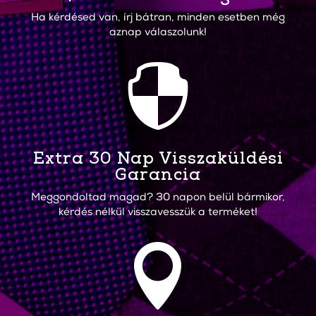
Ha kérdésed van, írj bátran, minden esetben még
aznap válaszolunk!

Extra 30 Nap Visszaküldési
Garancia
Meggondoltad magad? 30 napon belül bármikor,
kérdés nélkül visszavesszük a terméket!
