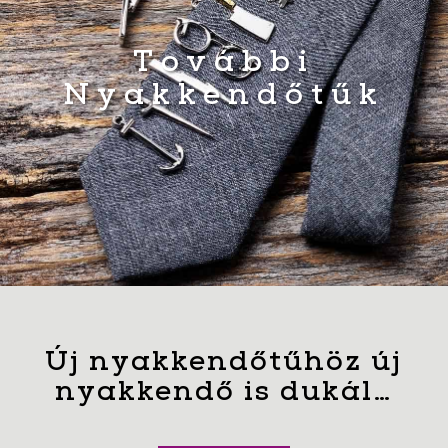
További
Nyakkendőtűk
Új nyakkendőtűhöz új
nyakkendő is dukál…