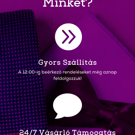
Minket?

Gyors Szállítás
A 12:00-ig beérkező rendeléseket még aznap
feldolgozzuk!

24/7 Vásárló Támogatás