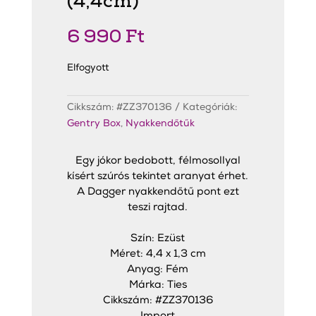
(4,4cm)
6 990
Ft
Elfogyott
Cikkszám:
#ZZ370136
Kategóriák:
Gentry Box
,
Nyakkendőtűk
Egy jókor bedobott, félmosollyal
kísért szúrós tekintet aranyat érhet.
A Dagger nyakkendőtű pont ezt
teszi rajtad.
Szín: Ezüst
Méret: 4,4 x 1,3 cm
Anyag: Fém
Márka: Ties
Cikkszám: #ZZ370136