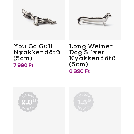
You Go Gull
Long Weiner
Nyakkendőtű
Dog Silver
(5cm)
Nyakkendőtű
(5cm)
7 990
Ft
6 990
Ft