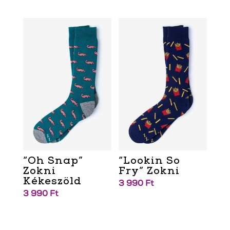
“Oh Snap”
“Lookin So
Zokni
Fry” Zokni
Kékeszöld
3 990
Ft
3 990
Ft