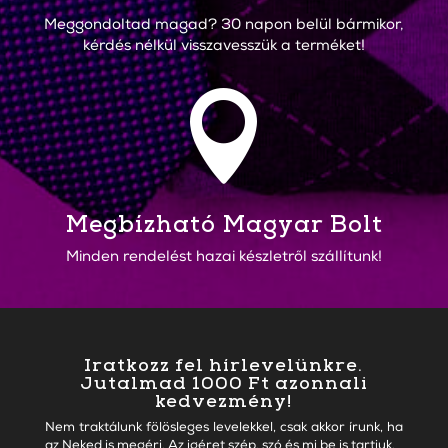
Meggondoltad magad? 30 napon belül bármikor,
kérdés nélkül visszavesszük a terméket!

Megbízható Magyar Bolt
Minden rendelést hazai készletről szállítunk!
Iratkozz fel hírlevelünkre.
Jutalmad 1000 Ft azonnali
kedvezmény!
Nem traktálunk fölösleges levelekkel, csak akkor írunk, ha
az Neked is megéri. Az igéret szép, szó és mi be is tartjuk.