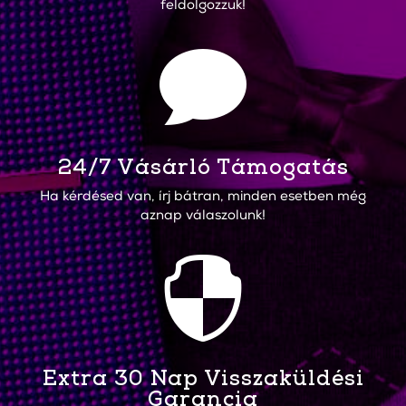
feldolgozzuk!

24/7 Vásárló Támogatás
Ha kérdésed van, írj bátran, minden esetben még
aznap válaszolunk!

Extra 30 Nap Visszaküldési
Garancia