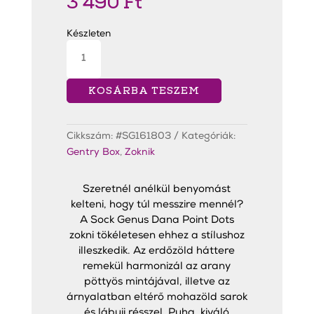
3 490
Ft
Készleten
Dana
Point
Dots
Zokni
mennyiség
KOSÁRBA TESZEM
Cikkszám:
#SG161803
Kategóriák:
Gentry Box
,
Zoknik
Szeretnél anélkül benyomást
kelteni, hogy túl messzire mennél?
A Sock Genus Dana Point Dots
zokni tökéletesen ehhez a stílushoz
illeszkedik. Az erdőzöld háttere
remekül harmonizál az arany
pöttyös mintájával, illetve az
árnyalatban eltérő mohazöld sarok
és lábujj résszel. Puha, kiváló