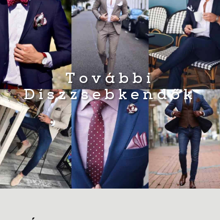
További
Díszzsebkendők