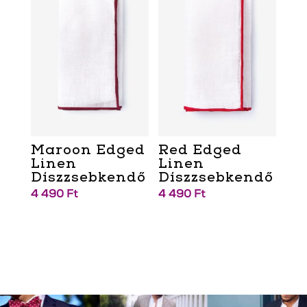
Maroon Edged
Red Edged
Linen
Linen
Díszzsebkendő
Díszzsebkendő
4 490
Ft
4 490
Ft