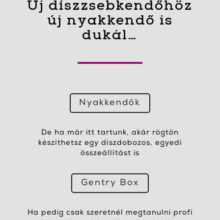
Új díszzsebkendőhöz
új nyakkendő is
dukál…
Nyakkendők
De ha már itt tartunk, akár rögtön
készíthetsz egy díszdobozos, egyedi
összeállítást is
Gentry Box
Ha pedig csak szeretnél megtanulni profi