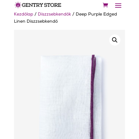
Kezdőlap
/
Díszzsebkendők
/ Deep Purple Edged
Linen Díszzsebkendő