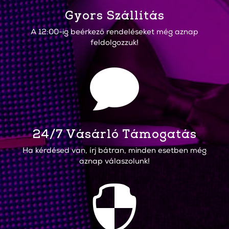
Gyors Szállítás
A 12:00-ig beérkező rendeléseket még aznap
feldolgozzuk!

24/7 Vásárló Támogatás
Ha kérdésed van, írj bátran, minden esetben még
aznap válaszolunk!
