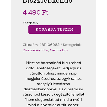
Díszzsebkendő
4 490
Ft
Készleten
KOSÁRBA TESZEM
Deep
Purple
Edged
Linen
Cikkszám:
#BP106062
Kategóriák:
Díszzsebkendő
mennyiség
Díszzsebkendők
,
Gentry Box
Miért ne használnád ki a zsebed
adta lehetőségeket? Adj egy kis
váratlan pluszt mindennapi
megjelenésedhez az egyik színes
szegélyű lenvászon
díszzsebkendőnkkel. Ez a prémium
vászonból készült kiegészítő lehellet
finom eleganciát ad mind a nyári,
mind a hivatalos outfit-edhez.