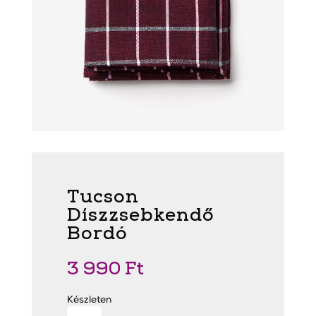
Tucson
Díszzsebkendő
Bordó
3 990
Ft
Készleten
Tucson