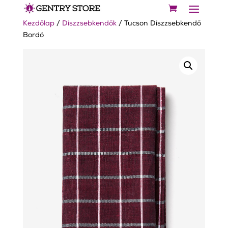
Kezdőlap
/
Díszzsebkendők
/ Tucson Díszzsebkendő
Bordó