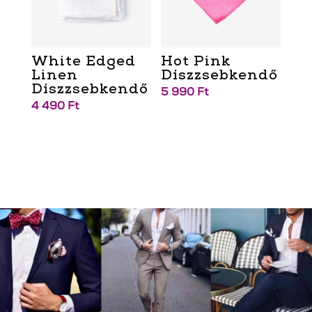
White Edged
Hot Pink
Linen
Díszzsebkendő
Díszzsebkendő
5 990
Ft
4 490
Ft