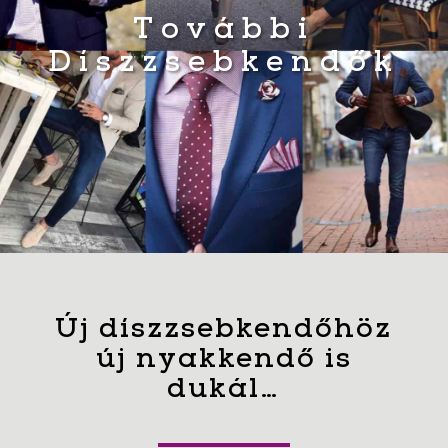
További
Díszzsebkendők
Új díszzsebkendőhöz
új nyakkendő is
dukál…