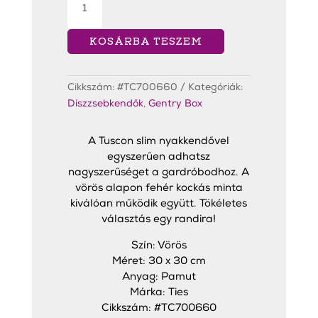
Díszzsebkendő
Bordó
mennyiség
KOSÁRBA TESZEM
Cikkszám:
#TC700660
Kategóriák:
Díszzsebkendők
,
Gentry Box
A Tuscon slim nyakkendővel
egyszerűen adhatsz
nagyszerűséget a gardróbodhoz. A
vörös alapon fehér kockás minta
kiválóan működik együtt. Tökéletes
választás egy randira!
Szín: Vörös
Méret: 30 x 30 cm
Anyag: Pamut
Márka: Ties
Cikkszám: #TC700660