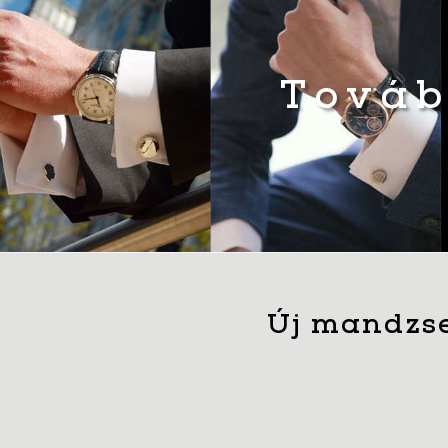
Továb
Új mandzse