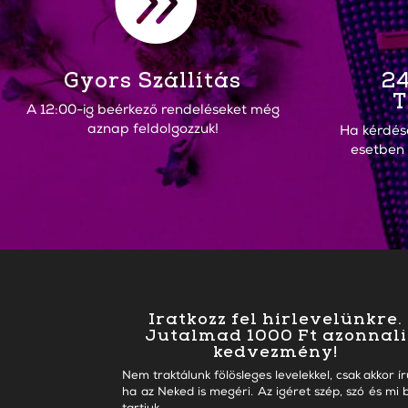

Gyors Szállítás
24
T
A 12:00-ig beérkező rendeléseket még
aznap feldolgozzuk!
Ha kérdés
esetben
Iratkozz fel hírlevelünkre.
Jutalmad 1000 Ft azonnali
kedvezmény!
Nem traktálunk fölösleges levelekkel, csak akkor ír
ha az Neked is megéri. Az igéret szép, szó és mi b