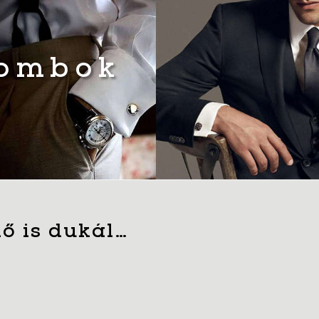
gombok
ő is dukál…