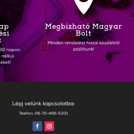

Nap
Megbízható Magyar
ési
Bolt
a
Minden rendelést hazai készletről
szállítunk!
30 napon
 nélkül
éket!
Lépj velünk kapcsolatba:
Telefon: 06-70-466-5331