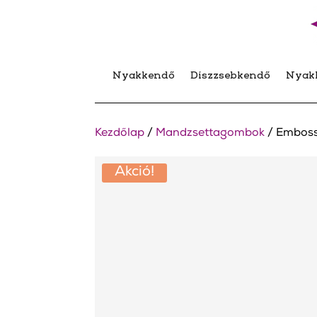
Nyakkendő
Díszzsebkendő
Nyak
Kezdőlap
/
Mandzsettagombok
/ Emboss
Akció!