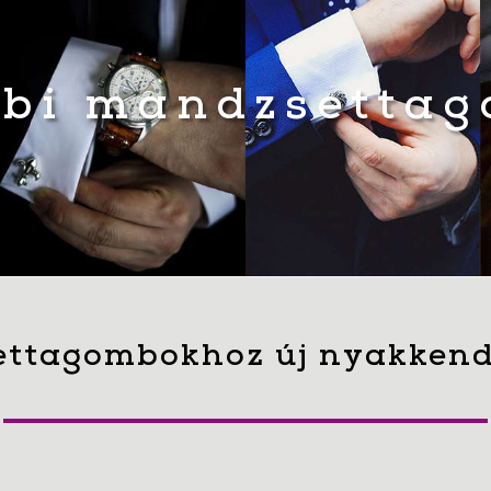
bi mandzsetta
ttagombokhoz új nyakkend