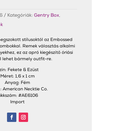
6
Kategóriák:
Gentry Box
,
k
egszokott stílusoktól az Embossed
mbokkal. Remek választás alkalmi
ekhez, ez az apró kiegészítő óriási
 lehet bármely outfit-re.
zín: Fekete & Ezüst
Méret: 1,6 x 1 cm
Anyag: Fém
: American Necktie Co.
ikkszám: #AE6106
Import