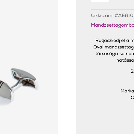
Mandzsettagombok
mennyiség
Cikkszám:
#AE610
Mandzsettagombo
Rugaszkodj el a m
Oval mandzsettago
társasági esemény
hatással
S
Márka
C