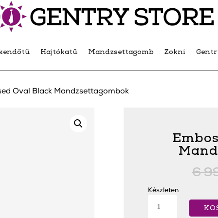
kendőtű
Hajtókatű
Mandzsettagomb
Zokni
Gent
ed Oval Black Mandzsettagombok
Embos
Mand
6 9
Készleten
Embossed
Oval
KO
Black