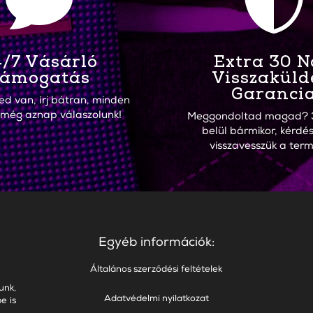


/7 Vásárló
Extra 30 
ámogatás
Visszaküld
Garanci
ed van, írj bátran, minden
 még aznap válaszolunk!
Meggondoltad magad? 
belül bármikor, kérdés
visszavesszük a term
Egyéb információk:
Általános szerződési feltételek
unk,
Adatvédelmi nyilatkozat
e is