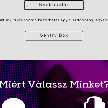
Nyakkendők
artunk, akár rögtön készíthetsz egy díszdobozos, egyedi 
Gentry Box
Miért Válassz Minket