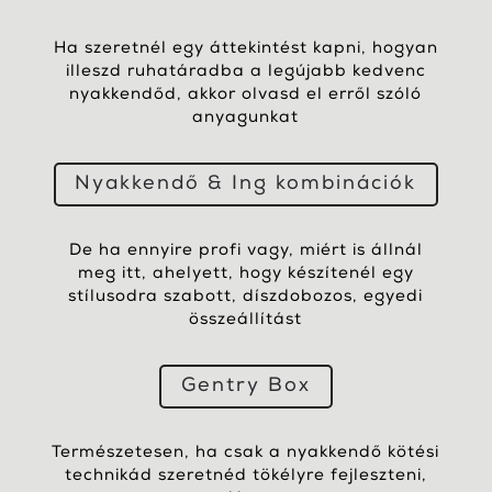
Ha szeretnél egy áttekintést kapni, hogyan
illeszd ruhatáradba a legújabb kedvenc
nyakkendőd, akkor olvasd el erről szóló
anyagunkat
Nyakkendő & Ing kombinációk
De ha ennyire profi vagy, miért is állnál
meg itt, ahelyett, hogy készítenél egy
stílusodra szabott, díszdobozos, egyedi
összeállítást
Gentry Box
Természetesen, ha csak a nyakkendő kötési
technikád szeretnéd tökélyre fejleszteni,