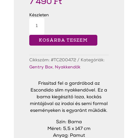
7 490
Ft
Készleten
Escondido
Slim
Nyakkendő
mennyiség
KOSÁRBA TESZEM
Cikkszám:
#TC200472
Kategóriák:
Gentry Box
,
Nyakkendők
Frissítsd fel a gardróbod az
Escondido slim nyakkendővel. Ez a
barna kiegészítő laza, kockás
mintájával az irodai és semi formal
eseményeken is egyaránt működik.
Szín: Barna
Méret: 5,5 x 147 cm
Anyag: Pamut