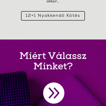
akkor…
12+1 Nyakkendő Kötés
Miért Válassz
Minket?
