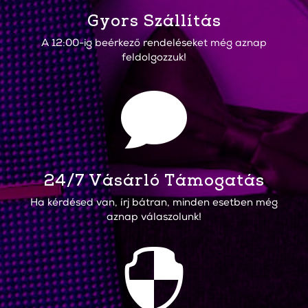
Gyors Szállítás
A 12:00-ig beérkező rendeléseket még aznap
feldolgozzuk!

24/7 Vásárló Támogatás
Ha kérdésed van, írj bátran, minden esetben még
aznap válaszolunk!
