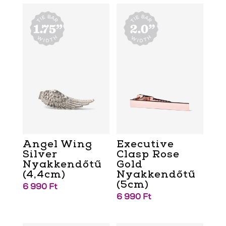
Angel Wing
Executive
Silver
Clasp Rose
Nyakkendőtű
Gold
(4,4cm)
Nyakkendőtű
(5cm)
6 990
Ft
6 990
Ft