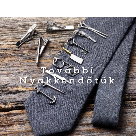
További
Nyakkendőtűk