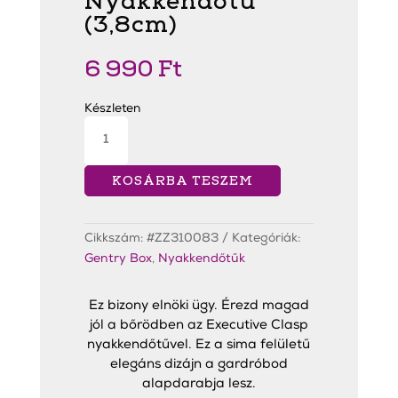
Nyakkendőtű
(3,8cm)
6 990
Ft
Készleten
Executive
Clasp
Rose
Gold
Nyakkendőtű
KOSÁRBA TESZEM
(3,8cm)
mennyiség
Cikkszám:
#ZZ310083
Kategóriák:
Gentry Box
,
Nyakkendőtűk
Ez bizony elnöki ügy. Érezd magad
jól a bőrödben az Executive Clasp
nyakkendőtűvel. Ez a sima felületű
elegáns dizájn a gardróbod
alapdarabja lesz.