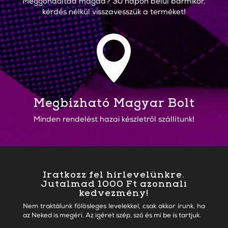
Meggondoltad magad? 30 napon belül bármikor,
kérdés nélkül visszavesszük a terméket!

Megbízható Magyar Bolt
Minden rendelést hazai készletről szállítunk!
Iratkozz fel hírlevelünkre.
Jutalmad 1000 Ft azonnali
kedvezmény!
Nem traktálunk fölösleges levelekkel, csak akkor írunk, ha
az Neked is megéri. Az igéret szép, szó és mi be is tartjuk.