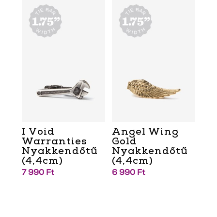
I Void
Angel Wing
Warranties
Gold
Nyakkendőtű
Nyakkendőtű
(4,4cm)
(4,4cm)
7 990
Ft
6 990
Ft