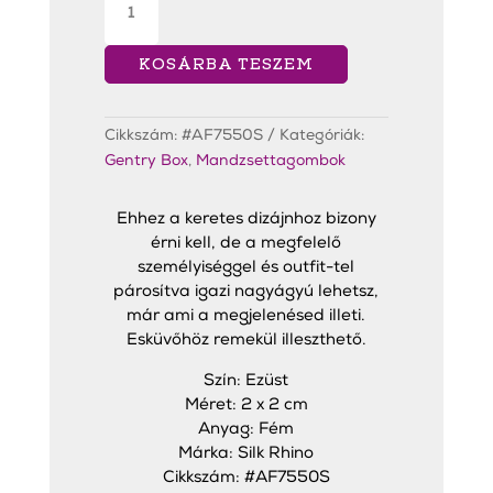
Abolone
Mandzsettagombok
mennyiség
KOSÁRBA TESZEM
Cikkszám:
#AF7550S
Kategóriák:
Gentry Box
,
Mandzsettagombok
Ehhez a keretes dizájnhoz bizony
érni kell, de a megfelelő
személyiséggel és outfit-tel
párosítva igazi nagyágyú lehetsz,
már ami a megjelenésed illeti.
Esküvőhöz remekül illeszthető.
Szín: Ezüst
Méret: 2 x 2 cm
Anyag: Fém
Márka: Silk Rhino
Cikkszám: #AF7550S