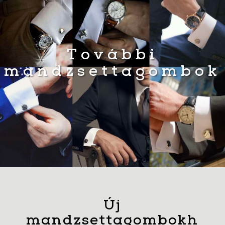
További
mandzsettagombok
Új
mandzsettagombokh