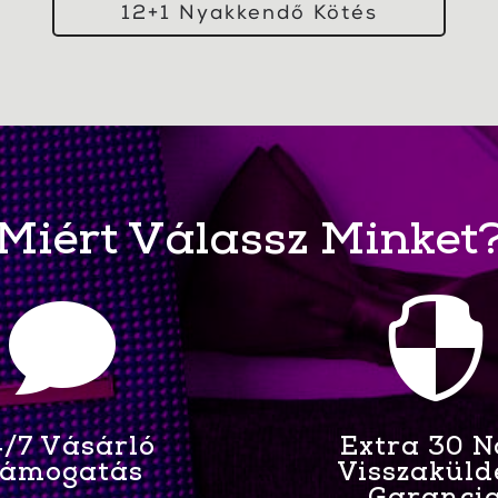
12+1 Nyakkendő Kötés
Miért Válassz Minket


/7 Vásárló
Extra 30 
ámogatás
Visszaküld
Garanci