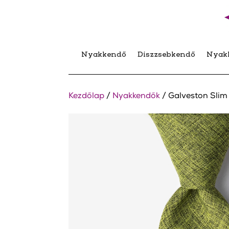
Nyakkendő
Díszzsebkendő
Nyak
Kezdőlap
/
Nyakkendők
/ Galveston Slim