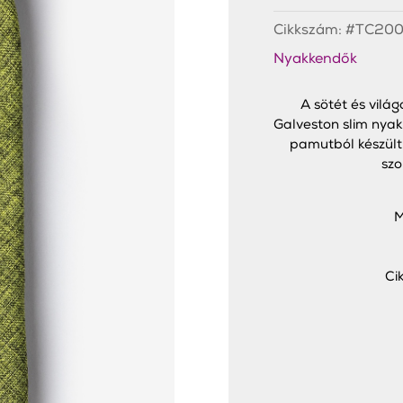
Nyakkendő
Zöld
Cikkszám:
#TC200
mennyiség
Nyakkendők
A sötét és vilá
Galveston slim nyak
pamutból készült
szo
M
Ci