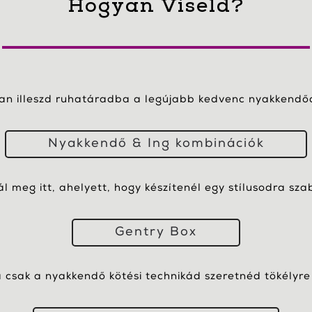
Hogyan Viseld?
yan illeszd ruhatáradba a legújabb kedvenc nyakkendőd
Nyakkendő & Ing kombinációk
nál meg itt, ahelyett, hogy készítenél egy stílusodra sza
Gentry Box
csak a nyakkendő kötési technikád szeretnéd tökélyre 