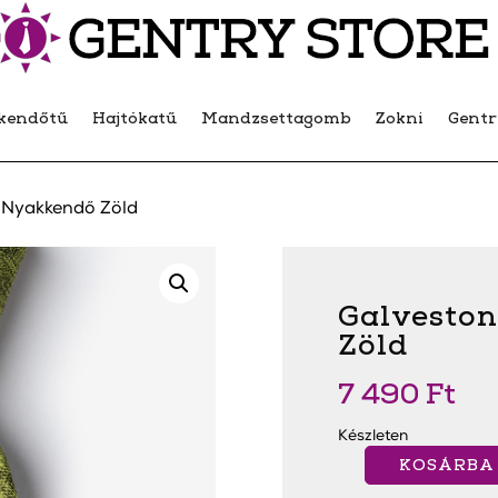
kendőtű
Hajtókatű
Mandzsettagomb
Zokni
Gent
 Nyakkendő Zöld
Galveston
Zöld
7 490
Ft
Készleten
KOSÁRBA
Galveston
Slim