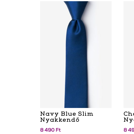
Navy Blue Slim
Ch
Nyakkendő
Ny
8 490
Ft
8 4