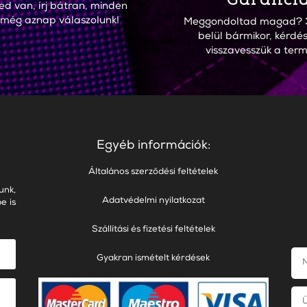
ed van, írj bátran, minden
 még aznap válaszolunk!
Meggondoltad magad? 
belül bármikor, kérdés
visszavesszük a term
Egyéb információk:
Általános szerződési feltételek
unk,
Adatvédelmi nyilatkozat
e is
Szállítási és fizetési feltételek
Gyakran ismételt kérdések