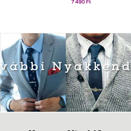
7 490
Ft
vábbi Nyakken