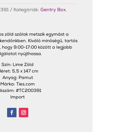
391
Kategóriák:
Gentry Box
,
gos zöld szálak metszik egymást a
kendőnkben. Kiváló minőségű, tartós
, hogy 9:00-17:00 között a legjobb
lgálatot nyújthassa.
Szín: Lime Zöld
éret: 5,5 x 147 cm
Anyag: Pamut
Márka: Ties.com
kkszám: #TC200391
Import