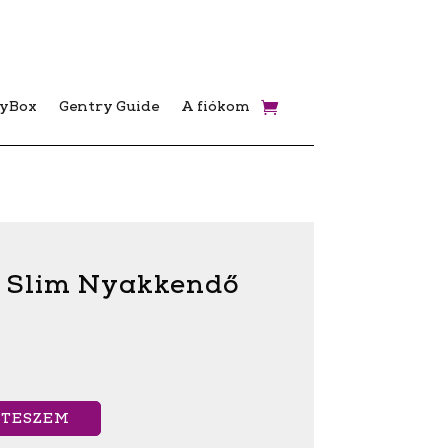
ryBox
Gentry Guide
A fiókom
 Slim Nyakkendő
 TESZEM