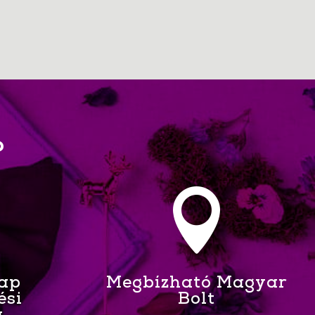
?

Nap
Megbízható Magyar
ési
Bolt
a