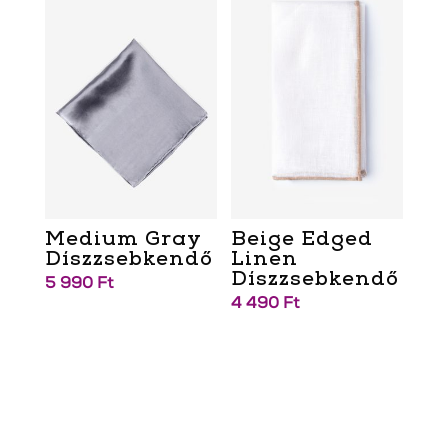
Medium Gray
Beige Edged
Díszzsebkendő
Linen
Díszzsebkendő
5 990
Ft
4 490
Ft