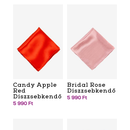
Candy Apple
Bridal Rose
Red
Díszzsebkendő
Díszzsebkendő
5 990
Ft
5 990
Ft