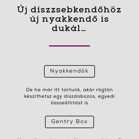
Új díszzsebkendőhöz
új nyakkendő is
dukál…
Nyakkendők
De ha már itt tartunk, akár rögtön
készíthetsz egy díszdobozos, egyedi
összeállítást is
Gentry Box