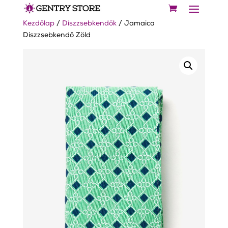
Kezdőlap
/
Díszzsebkendők
/ Jamaica
Díszzsebkendő Zöld