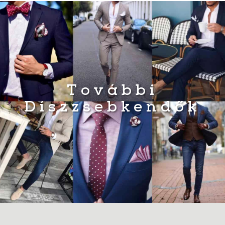
További
Díszzsebkendők