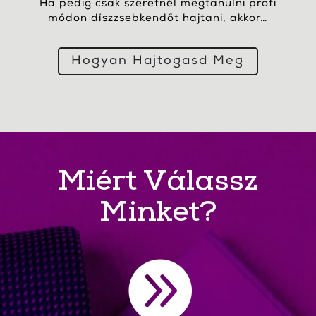
Ha pedig csak szeretnél megtanulni profi
módon díszzsebkendőt hajtani, akkor…
Hogyan Hajtogasd Meg
Miért Válassz
Minket?
