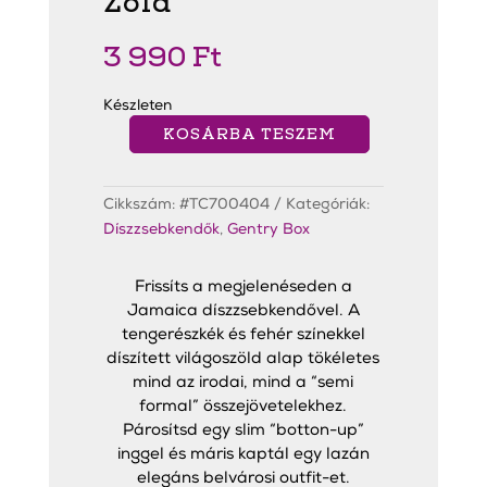
Zöld
3 990
Ft
Készleten
KOSÁRBA TESZEM
Jamaica
Díszzsebkendő
Zöld
mennyiség
Cikkszám:
#TC700404
Kategóriák:
Díszzsebkendők
,
Gentry Box
Frissíts a megjelenéseden a
Jamaica díszzsebkendővel. A
tengerészkék és fehér színekkel
díszített világoszöld alap tökéletes
mind az irodai, mind a “semi
formal” összejövetelekhez.
Párosítsd egy slim “botton-up”
inggel és máris kaptál egy lazán
elegáns belvárosi outfit-et.