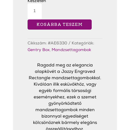
7
4
Készleten
990 Ft.
990 Ft.
Jazzy
Engraved
Rectangle
Silver
Mandzsettagombok
KOSÁRBA TESZEM
mennyiség
Cikkszám:
#AE6330
Kategóriák:
Gentry Box
,
Mandzsettagombok
Ragadd meg az elegancia
alapkövét a Jazzy Engraved
Rectangle mandzsettagombokkal.
Kíválóan illik esküvőkhöz, vagy
egyéb formális társasági
eseményekhez, ezek a szemet
gyönyörködtető
mandzsettagombok minden
bizonnyal egyediséget
kölcsönöznek bármely elegáns
összeállításodhoz.