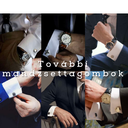
490 Ft.
490 Ft.
490 Ft.
490 Ft.
További
mandzsettagombok