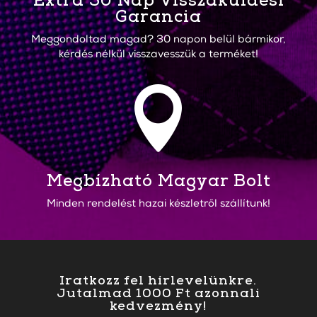
Extra 30 Nap Visszaküldési
Garancia
Meggondoltad magad? 30 napon belül bármikor,
kérdés nélkül visszavesszük a terméket!

Megbízható Magyar Bolt
Minden rendelést hazai készletről szállítunk!
Iratkozz fel hírlevelünkre.
Jutalmad 1000 Ft azonnali
kedvezmény!