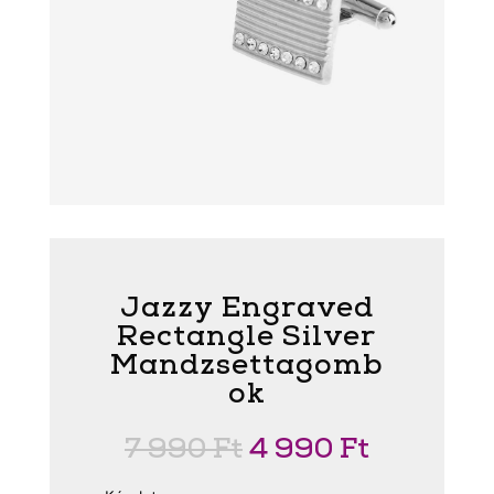
Jazzy Engraved
Rectangle Silver
Mandzsettagomb
ok
Original
Current
7 990
Ft
4 990
Ft
price
price
was:
is: