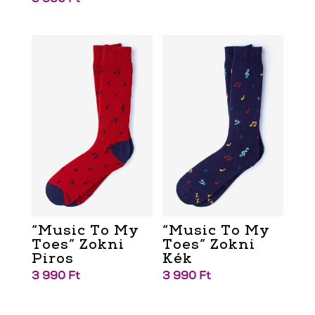
“Music To My
“Music To My
Toes” Zokni
Toes” Zokni
Piros
Kék
3 990
Ft
3 990
Ft