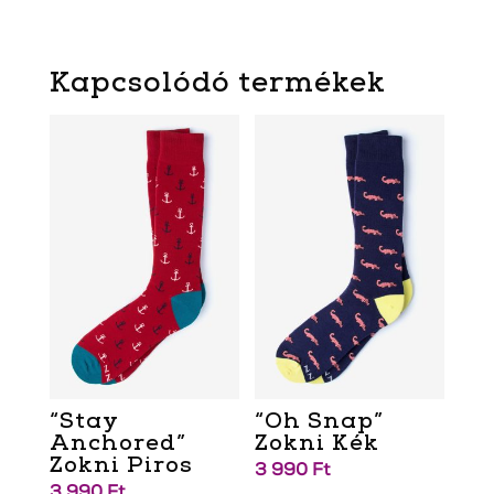
Kapcsolódó termékek
“Stay
“Oh Snap”
Anchored”
Zokni Kék
Zokni Piros
3 990
Ft
3 990
Ft