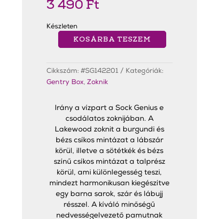
3 490
Ft
Készleten
KOSÁRBA TESZEM
Lakewood
Zokni
mennyiség
Cikkszám:
#SG142201
Kategóriák:
Gentry Box
,
Zoknik
Irány a vízpart a Sock Genius e
csodálatos zoknijában. A
Lakewood zoknit a burgundi és
bézs csíkos mintázat a lábszár
körül, illetve a sötétkék és bézs
színű csíkos mintázat a talprész
körül, ami különlegesség teszi,
mindezt harmonikusan kiegészítve
egy barna sarok, szár és lábujj
résszel. A kíváló minőségű
nedvességelvezető pamutnak