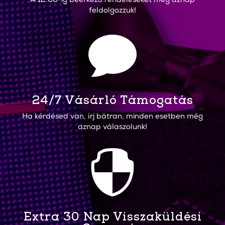
A 12:00-ig beérkező rendeléseket még aznap
feldolgozzuk!

24/7 Vásárló Támogatás
Ha kérdésed van, írj bátran, minden esetben még
aznap válaszolunk!

Extra 30 Nap Visszaküldési