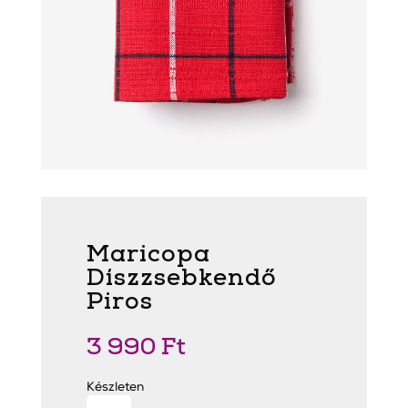
Maricopa
Díszzsebkendő
Piros
3 990
Ft
Készleten
Maricopa