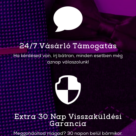

24/7 Vásárló Támogatás
Ha kérdésed van, írj bátran, minden esetben még
aznap válaszolunk!

Extra 30 Nap Visszaküldési
Garancia
Meggondoltad magad? 30 napon belül bármikor,