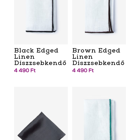
Black Edged
Brown Edged
Linen
Linen
Díszzsebkendő
Díszzsebkendő
4 490
Ft
4 490
Ft