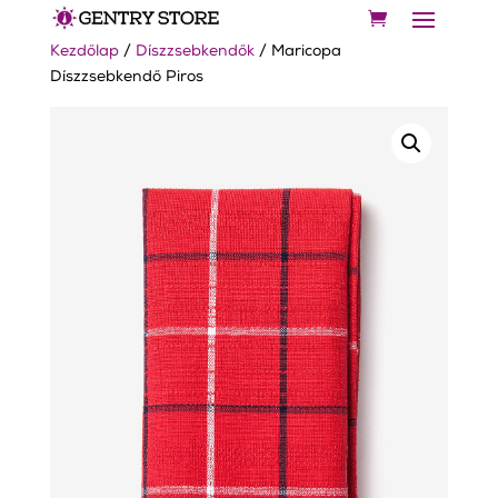
Kezdőlap
/
Díszzsebkendők
/ Maricopa
Díszzsebkendő Piros