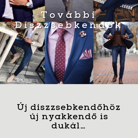
További
Díszzsebkendők
Új díszzsebkendőhöz
új nyakkendő is
dukál…