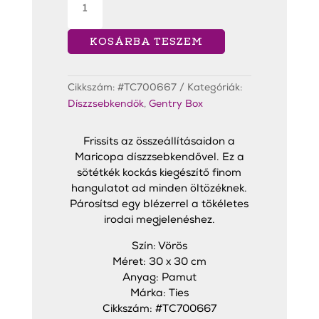
Díszzsebkendő
Piros
mennyiség
KOSÁRBA TESZEM
Cikkszám:
#TC700667
Kategóriák:
Díszzsebkendők
,
Gentry Box
Frissíts az összeállításaidon a
Maricopa díszzsebkendővel. Ez a
sötétkék kockás kiegészítő finom
hangulatot ad minden öltözéknek.
Párosítsd egy blézerrel a tökéletes
irodai megjelenéshez.
Szín: Vörös
Méret: 30 x 30 cm
Anyag: Pamut
Márka: Ties
Cikkszám: #TC700667