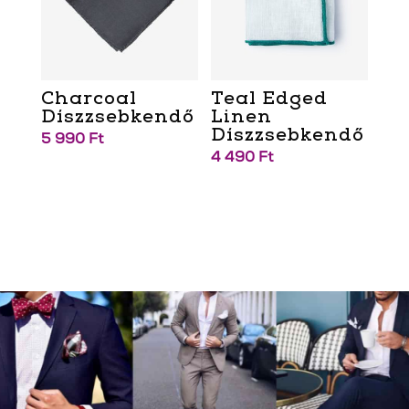
Charcoal
Teal Edged
Díszzsebkendő
Linen
Díszzsebkendő
5 990
Ft
4 490
Ft