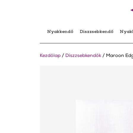
Nyakkendő
Díszzsebkendő
Nyak
Kezdőlap
/
Díszzsebkendők
/ Maroon Edg