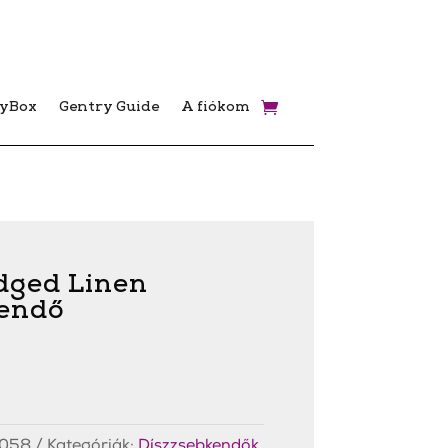
ryBox
Gentry Guide
A fiókom
dged Linen
kendő
058
Kategóriák:
Díszzsebkendők
,