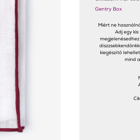
Gentry Box
Miért ne használn
Adj egy ki
megjelenésedhez a
díszzsebkendőnkke
kiegészítő lehelle
mind a
Ci