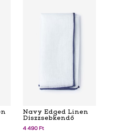
en
Navy Edged Linen
Díszzsebkendő
4 490
Ft