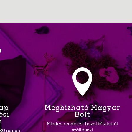
?

Nap
Megbízható Magyar
ési
Bolt
a
Minden rendelést hazai készletről
szállítunk!
30 napon