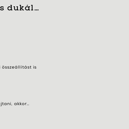
is dukál…
összeállítást is
jtani, akkor…