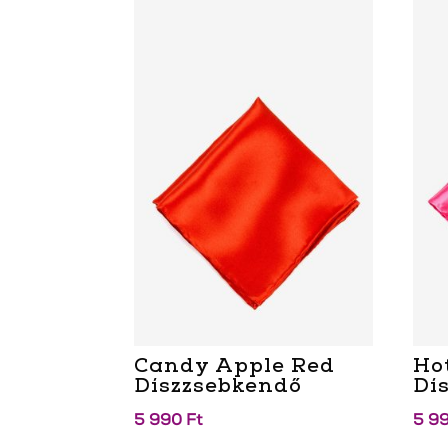
Candy Apple Red
Ho
Díszzsebkendő
Dí
5 990
Ft
5 9