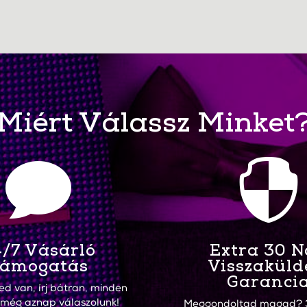
Miért Válassz Minket


/7 Vásárló
Extra 30 
ámogatás
Visszaküld
Garanci
ed van, írj bátran, minden
 még aznap válaszolunk!
Meggondoltad magad? 