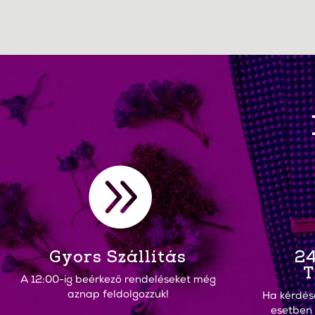

Gyors Szállítás
24
T
A 12:00-ig beérkező rendeléseket még
aznap feldolgozzuk!
Ha kérdés
esetben