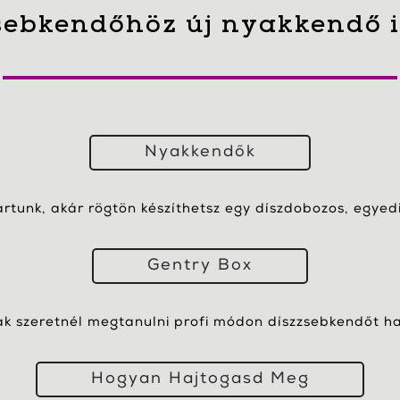
sebkendőhöz új nyakkendő 
Nyakkendők
artunk, akár rögtön készíthetsz egy díszdobozos, egyedi 
Gentry Box
k szeretnél megtanulni profi módon díszzsebkendőt ha
Hogyan Hajtogasd Meg