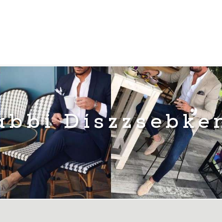
ábbi Díszzsebke