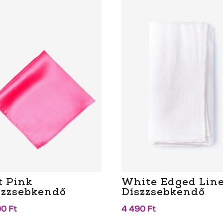
t Pink
White Edged Lin
szzsebkendő
Díszzsebkendő
90
Ft
4 490
Ft