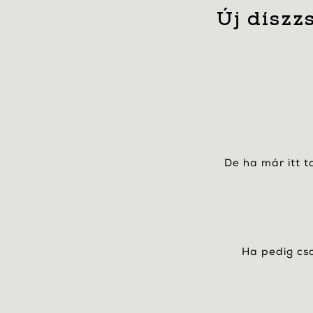
Új díszz
De ha már itt t
Ha pedig csa