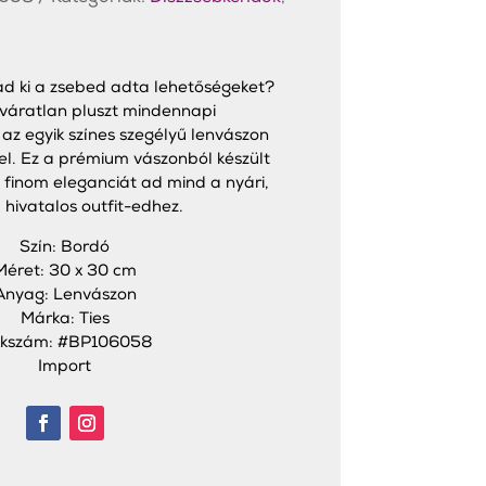
ád ki a zsebed adta lehetőségeket?
s váratlan pluszt mindennapi
z egyik színes szegélyű lenvászon
l. Ez a prémium vászonból készült
t finom eleganciát ad mind a nyári,
 hivatalos outfit-edhez.
Szín: Bordó
Méret: 30 x 30 cm
Anyag: Lenvászon
Márka: Ties
kkszám: #BP106058
Import