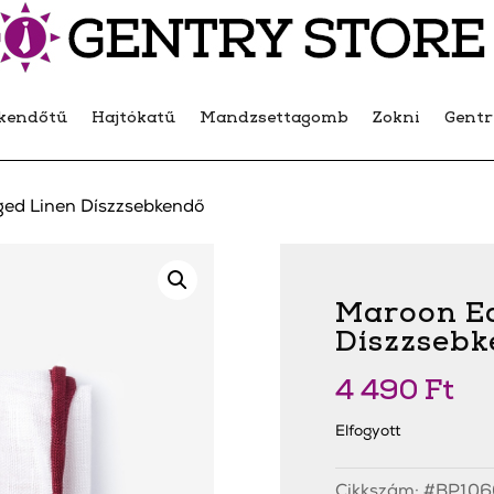
kendőtű
Hajtókatű
Mandzsettagomb
Zokni
Gent
ed Linen Díszzsebkendő
Maroon E
Díszzseb
4 490
Ft
Elfogyott
Cikkszám:
#BP106