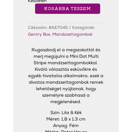
7
4
Készleten
990 Ft.
990 Ft.
KOSÁRBA TESZEM
Mini
Dot
Multi
Stripe
Cikkszám:
#AE7045
Kategóriák:
Purple
Mandzsettagombok
Gentry Box
,
Mandzsettagombok
mennyiség
Rugaszkodj el a megszokottól és
merj megújulni a Mini Dot Multi
Stripe mandzsettagombokkal.
Kiváló választás esküvőkre és
egyéb hivatalos alkalmakra, ezek a
divatos mandzsettagombok remek
lehetőséget nyújtanak, hogy
személyre szabhasd a
megjelenésed.
Szín: Lila & Kék
Méret: 1,8 x 1,3 cm
Anyag: Fém