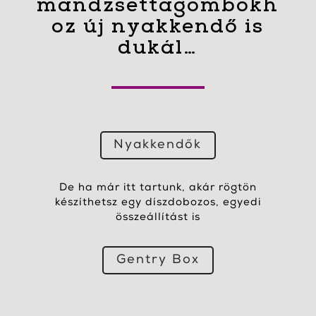
mandzsettagombokh
oz új nyakkendő is
dukál…
Nyakkendők
De ha már itt tartunk, akár rögtön
készíthetsz egy díszdobozos, egyedi
összeállítást is
Gentry Box