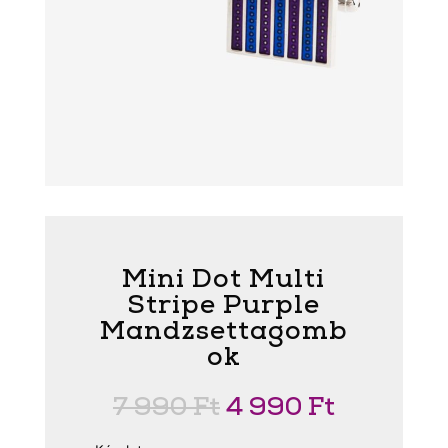
Mini Dot Multi
Stripe Purple
Mandzsettagomb
ok
Original
Current
7 990
Ft
4 990
Ft
price
price
was:
is: