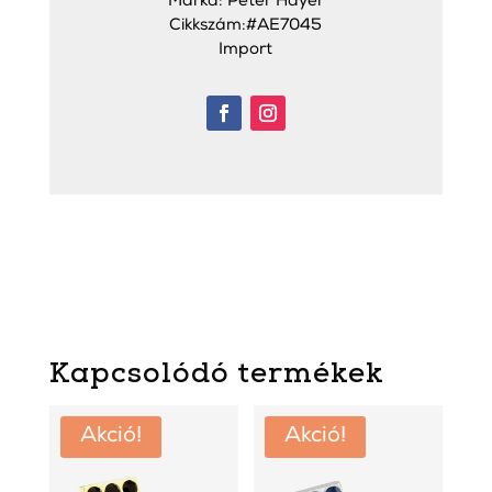
Márka: Peter Hayer
Cikkszám:#AE7045
Import
Kapcsolódó termékek
Akció!
Akció!