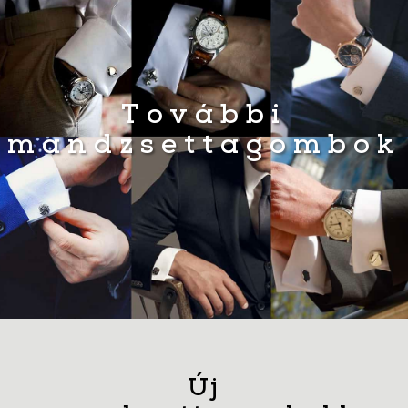
További
mandzsettagombok
Új