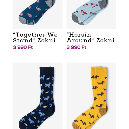
“Together We
“Horsin
Stand” Zokni
Around” Zokni
3 990
Ft
3 990
Ft