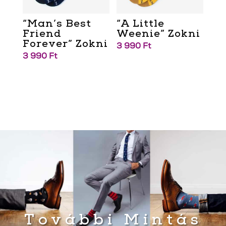
“Man’s Best
“A Little
Friend
Weenie” Zokni
Forever” Zokni
3 990
Ft
3 990
Ft
További Mintás