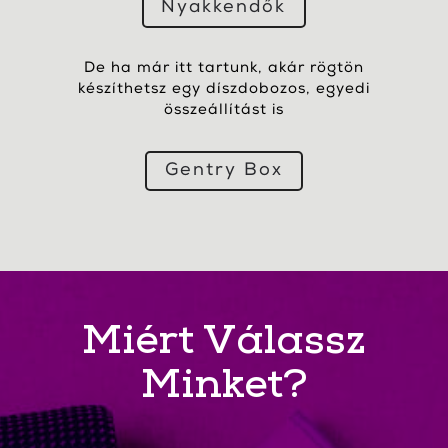
Nyakkendők
De ha már itt tartunk, akár rögtön
készíthetsz egy díszdobozos, egyedi
összeállítást is
Gentry Box
Miért Válassz
Minket?