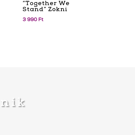
“Together We
Stand” Zokni
3 990
Ft
knik