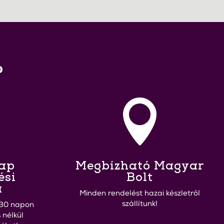
?

Nap
Megbízható Magyar
ési
Bolt
a
Minden rendelést hazai készletről
szállítunk!
30 napon
 nélkül