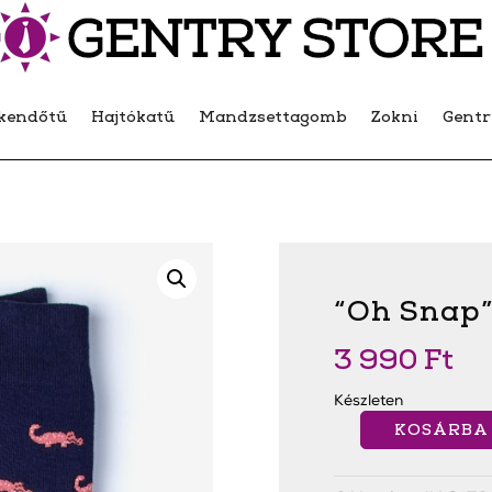
kendőtű
Hajtókatű
Mandzsettagomb
Zokni
Gent
“Oh Snap”
3 990
Ft
Készleten
KOSÁRBA
"Oh
Snap"
Zokni
Kék