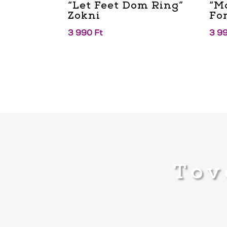
“Let Feet Dom Ring”
“M
Zokni
Fo
3 990
Ft
3 9
Tov