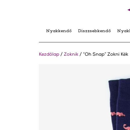
Nyakkendő
Díszzsebkendő
Nyak
Kezdőlap
/
Zoknik
/ “Oh Snap” Zokni Kék