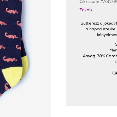
Cikkszám:
#AS172
mennyiség
Zoknik
Sütkérezz a jókedvt
a napod ezekkel 
kényelmese
Mér
Anyag: 78% Carde
L
Ci