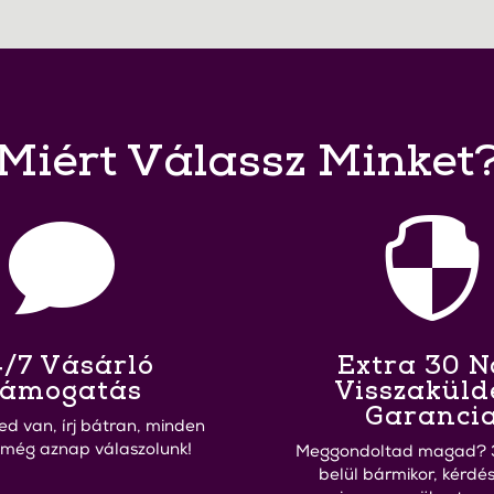
Miért Válassz Minket


/7 Vásárló
Extra 30 
ámogatás
Visszaküld
Garanci
ed van, írj bátran, minden
 még aznap válaszolunk!
Meggondoltad magad? 
belül bármikor, kérdés