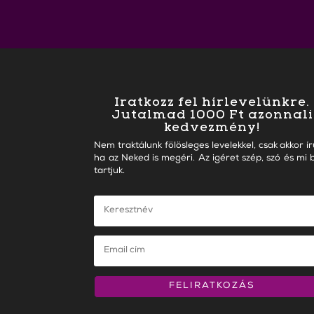
Iratkozz fel hírlevelünkre.
Jutalmad 1000 Ft azonnali
kedvezmény!
Nem traktálunk fölösleges levelekkel, csak akkor ír
ha az Neked is megéri. Az igéret szép, szó és mi b
tartjuk.
FELIRATKOZÁS