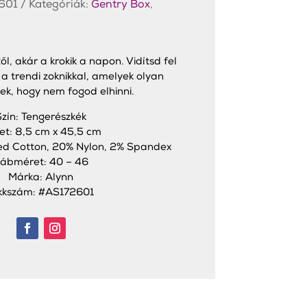
601
Kategóriák:
Gentry Box
,
ől, akár a krokik a napon. Vidítsd fel
a trendi zoknikkal, amelyek olyan
k, hogy nem fogod elhinni.
Szín: Tengerészkék
et: 8,5 cm x 45,5 cm
d Cotton, 20% Nylon, 2% Spandex
ábméret: 40 – 46
Márka: Alynn
kkszám: #AS172601