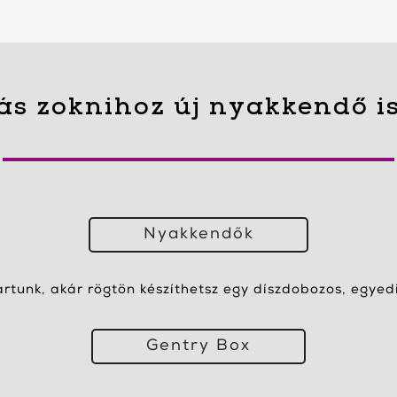
ás zoknihoz új nyakkendő i
Nyakkendők
artunk, akár rögtön készíthetsz egy díszdobozos, egyedi 
Gentry Box