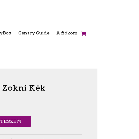
ryBox
Gentry Guide
A fiókom
 Zokni Kék
 TESZEM