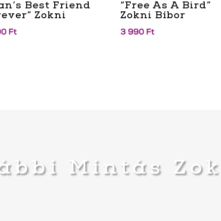
an’s Best Friend
“Free As A Bird”
rever” Zokni
Zokni Bíbor
90
Ft
3 990
Ft
ábbi Mintás Zo