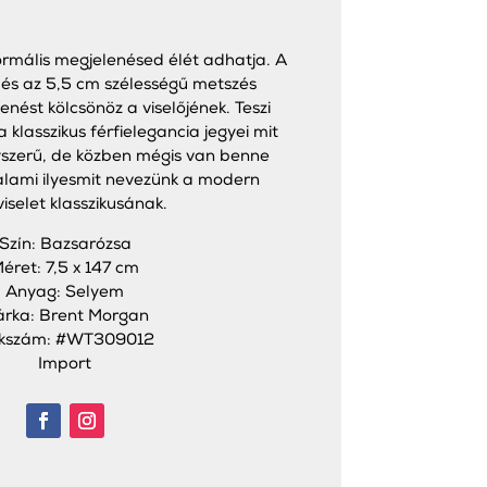
rmális megjelenésed élét adhatja. A
 és az 5,5 cm szélességű metszés
nést kölcsönöz a viselőjének. Teszi
 klasszikus férfielegancia jegyei mit
yszerű, de közben mégis van benne
alami ilyesmit nevezünk a modern
viselet klasszikusának.
Szín: Bazsarózsa
éret: 7,5 x 147 cm
Anyag: Selyem
rka: Brent Morgan
kkszám: #WT309012
Import