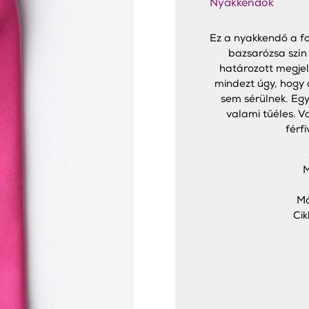
Nyakkendők
Ez a nyakkendő a fo
bazsarózsa szín
határozott megjele
mindezt úgy, hogy a
sem sérülnek. Eg
valami tűéles. V
férfi
M
Má
Ci