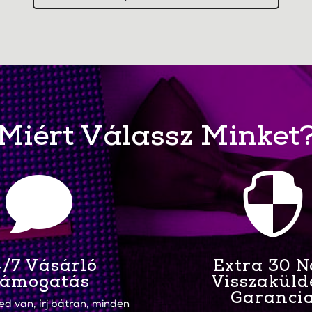
Miért Válassz Minket


/7 Vásárló
Extra 30 
ámogatás
Visszaküld
Garanci
ed van, írj bátran, minden