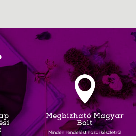
?

Nap
Megbízható Magyar
ési
Bolt
a
Minden rendelést hazai készletről