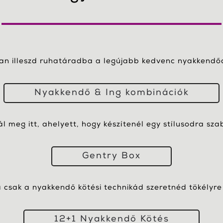
yan illeszd ruhatáradba a legújabb kedvenc nyakkendőd
Nyakkendő & Ing kombinációk
nál meg itt, ahelyett, hogy készítenél egy stílusodra sza
Gentry Box
csak a nyakkendő kötési technikád szeretnéd tökélyre 
12+1 Nyakkendő Kötés