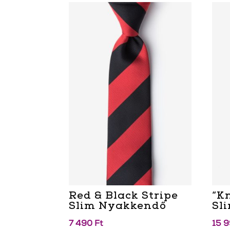
Red & Black Stripe
“K
Slim Nyakkendő
Sl
7 490
Ft
15 