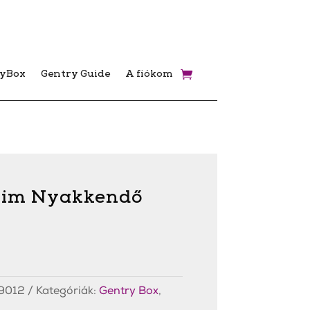
ryBox
Gentry Guide
A fiókom
lim Nyakkendő
9012
Kategóriák:
Gentry Box
,