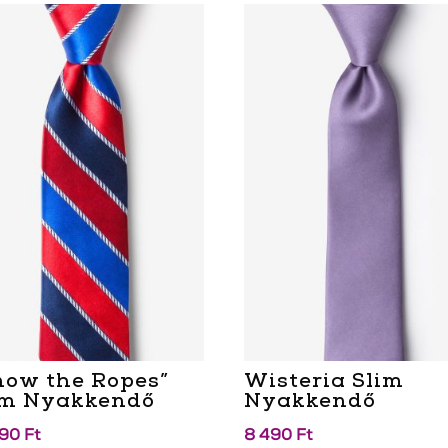
now the Ropes”
Wisteria Slim
im Nyakkendő
Nyakkendő
990
Ft
8 490
Ft