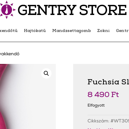
kendőtű
Hajtókatű
Mandzsettagomb
Zokni
Gent
Nyakkendő
Fuchsia S
8 490
Ft
Elfogyott
Cikkszám:
#WT30