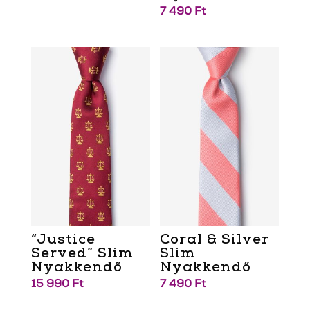
7 490
Ft
“Justice
Coral & Silver
Served” Slim
Slim
Nyakkendő
Nyakkendő
15 990
Ft
7 490
Ft