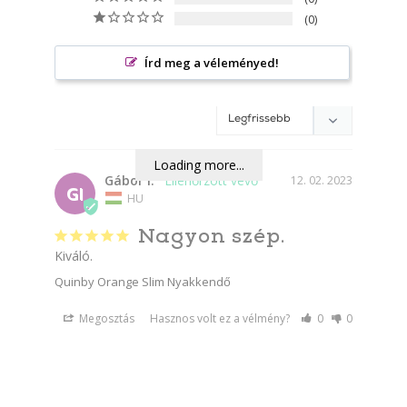
0
Írd meg a véleményed!
Loading more...
Gábor i.
12. 02. 2023
GI
HU
Nagyon szép.
Kiváló.
Quinby Orange Slim Nyakkendő
Megosztás
Hasznos volt ez a vélmény?
0
0