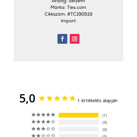
Anyag: Selyem
Márka: Ties.com
Cikkszám: #TC190519
Import
5,0
1 értékelés alapján
1
0
0
0