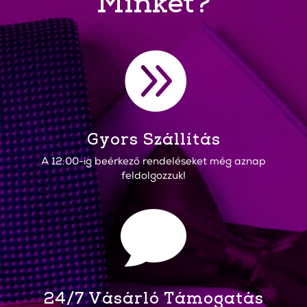
Minket?

Gyors Szállítás
A 12:00-ig beérkező rendeléseket még aznap
feldolgozzuk!

24/7 Vásárló Támogatás