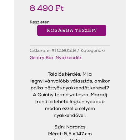
8 490
Ft
Készleten
KOSÁRBA TESZEM
Quinby
Orange
Slim
Nyakkendő
Cikkszám:
#TC190519
Kategóriák:
mennyiség
Gentry Box
,
Nyakkendők
Találós kérdés: Mi a
legnyilvánvalóbb választás, amikor
polka pöttyös nyakkendőt keresel?
A Quinby természetesen. Maradj
trendi a lehető legkönnyedebb
módon ezzel a selyem
nyakkendővel.
Szín: Narancs
Méret: 5,5 x 147 cm