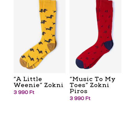
“A Little
“Music To My
Weenie” Zokni
Toes” Zokni
Piros
3 990
Ft
3 990
Ft