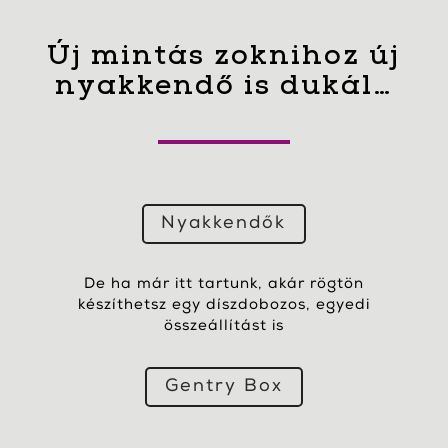
Új mintás zoknihoz új
nyakkendő is dukál…
Nyakkendők
De ha már itt tartunk, akár rögtön
készíthetsz egy díszdobozos, egyedi
összeállítást is
Gentry Box