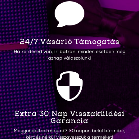

24/7 Vásárló Támogatás
Ha kérdésed van, írj bátran, minden esetben még
aznap válaszolunk!

Extra 30 Nap Visszaküldési
Garancia
Meggondoltad magad? 30 napon belül bármikor,
kérdés nélkül visszavesszük a terméket!