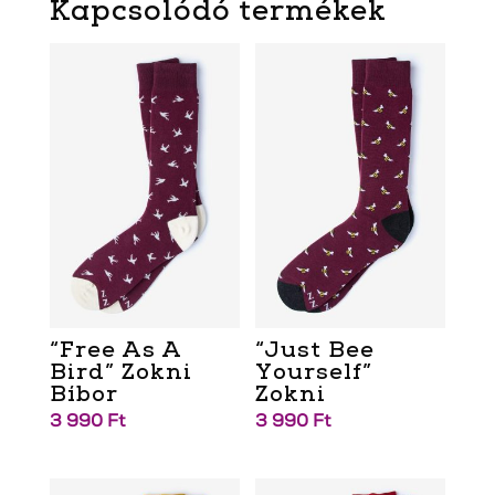
Kapcsolódó termékek
“Free As A
“Just Bee
Bird” Zokni
Yourself”
Bíbor
Zokni
3 990
Ft
3 990
Ft