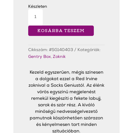
Készleten
Red
Irvine
Zokni
mennyiség
KOSÁRBA TESZEM
Cikkszám:
#SG140403
Kategóriák:
Gentry Box
,
Zoknik
Kezeld egyszerűen, mégis színesen
a dolgokat ezzel a Red Irvine
zoknival a Socks Geniustól. Az élénk
vörös egyszínű megjelenést
remekül kiegészíti a fekete labujj,
sarok és szár rész. A kíváló
minőségű nedvességelvezető
pamutnak köszönhetően szárazon
és kényelmesen tart minden
szituációban.