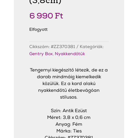
(3,8cm)
6 990
Ft
Elfogyott
Cikkszám:
#ZZ370381
Kategóriák:
Gentry Box
,
Nyakkendőtűk
Tengernyi kiegészítő létezik, de ez a
darab mindmáig kiemelkedik
közülük. Ez a kard alakú
nyakkendőtű életbevágóan
stílusos.
Szín: Antik Ezüst
Méret: 3,8 x 0,6 cm
Anyag: Fém
Márka: Ties