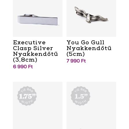
Executive
You Go Gull
Clasp Silver
Nyakkendőtű
Nyakkendőtű
(5cm)
(3,8cm)
7 990
Ft
6 990
Ft