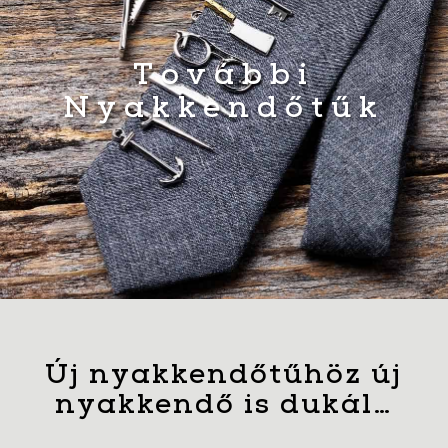
További
Nyakkendőtűk
Új nyakkendőtűhöz új
nyakkendő is dukál…