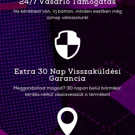
24/7 Vásárló Támogatás
Ha kérdésed van, írj bátran, minden esetben még
aznap válaszolunk!

Extra 30 Nap Visszaküldési
Garancia
Meggondoltad magad? 30 napon belül bármikor,
kérdés nélkül visszavesszük a terméket!
