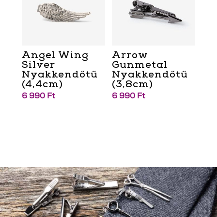
Angel Wing
Arrow
Silver
Gunmetal
Nyakkendőtű
Nyakkendőtű
(4,4cm)
(3,8cm)
6 990
Ft
6 990
Ft